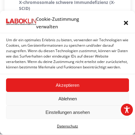
X-chromosomale schwere Immundefizienz (X-
SCID)
Cookie-Zustimmung
X-linked Myopathie (XL-MTM)
verwalten
Xanthinurie Typ II
Um dir ein optimales Erlebnis zu bieten, verwenden wir Technologien wie
ZNS-Atrophie mit zerebellarer Ataxie (CACA)
Cookies, um Geräteinformationen zu speichern und/oder darauf
zuzugreifen. Wenn du diesen Technologien zustimmst, können wir Daten
wie das Surfverhalten oder eindeutige IDs auf dieser Website
Zwergwuchs (hypophysäre Form)
verarbeiten. Wenn du deine Zustimmung nicht erteilst oder zurückziehst,
können bestimmte Merkmale und Funktionen beeinträchtigt werden.
Zwergwuchs (Skeletale Dysplasie 2) (SD2)
Akzeptieren
Ablehnen
Einstellungen ansehen
2026 © LABOKLIN GMBH & CO. KG |
Impressum
|
AGBs
|
Datenschutz
Datenschutzerklärung
|
FAQ
|
Hinweisgeber-/Meldesystem