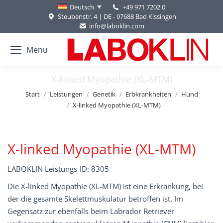
+49 971 7202 0
Deutsch
Steubenstr. 4 | DE - 97688 Bad Kissingen
info@laboklin.com
Menu
X-linked Myopathie (XL-MTM)
Sie befinden sich hier:
Start
Leistungen
Genetik
Erbkrankheiten
Hund
X-linked Myopathie (XL-MTM)
X-linked Myopathie (XL-MTM)
LABOKLIN Leistungs-ID: 8305
Die X-linked Myopathie (XL-MTM) ist eine Erkrankung, bei
der die gesamte Skelettmuskulatur betroffen ist. Im
Gegensatz zur ebenfalls beim Labrador Retriever