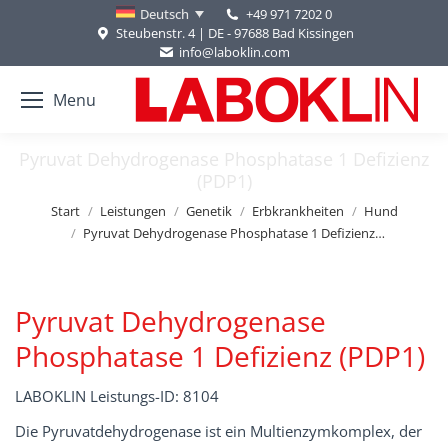
+49 971 7202 0
Deutsch
Steubenstr. 4 | DE - 97688 Bad Kissingen
info@laboklin.com
Menu
Pyruvat Dehydrogenase Phosphatase 1 Defizienz
(PDP1)
Sie befinden sich hier:
Start
Leistungen
Genetik
Erbkrankheiten
Hund
Pyruvat Dehydrogenase Phosphatase 1 Defizienz…
Pyruvat Dehydrogenase
Phosphatase 1 Defizienz (PDP1)
LABOKLIN Leistungs-ID: 8104
Die Pyruvatdehydrogenase ist ein Multienzymkomplex, der