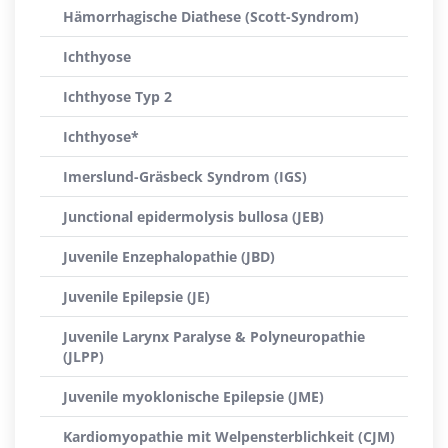
Hämorrhagische Diathese (Scott-Syndrom)
Ichthyose
Ichthyose Typ 2
Ichthyose*
Imerslund-Gräsbeck Syndrom (IGS)
Junctional epidermolysis bullosa (JEB)
Juvenile Enzephalopathie (JBD)
Juvenile Epilepsie (JE)
Juvenile Larynx Paralyse & Polyneuropathie
(JLPP)
Juvenile myoklonische Epilepsie (JME)
Kardiomyopathie mit Welpensterblichkeit (CJM)