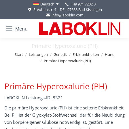
+49 971 7202 0
Deutsch
Steubenstr. 4 | DE - 97688 Bad Kissingen
info@laboklin.com
Menu
Primäre Hyperoxalurie (PH)
Sie befinden sich hier:
Start
Leistungen
Genetik
Erbkrankheiten
Hund
Primäre Hyperoxalurie (PH)
Primäre Hyperoxalurie (PH)
LABOKLIN Leistungs-ID: 8321
Die primäre Hyperoxalurie (PH) ist eine seltene Erbkrankheit.
Bei PH ist der Glyoxylat-Stoffwechsel, der für die Neubildung
von körpereigener Glukose notwendig ist, gestört. Eine