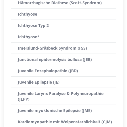
Hämorrhagische Diathese (Scott-Syndrom)
Ichthyose
Ichthyose Typ 2
Ichthyose*
Imerslund-Gräsbeck Syndrom (IGS)
Junctional epidermolysis bullosa (JEB)
Juvenile Enzephalopathie (JBD)
Juvenile Epilepsie (JE)
Juvenile Larynx Paralyse & Polyneuropathie
(JLPP)
Juvenile myoklonische Epilepsie (JME)
Kardiomyopathie mit Welpensterblichkeit (CJM)