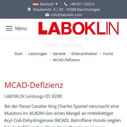
+49 971 7202 0
Deutsch
Steubenstr. 4 | DE - 97688 Bad Kissingen
info@laboklin.com
Menu
MCAD-Defizienz
Sie befinden sich hier:
Start
Leistungen
Genetik
Erbkrankheiten
Hund
MCAD-Defizienz
MCAD-Defizienz
LABOKLIN Leistungs-ID: 8288
Bei der Rasse Cavalier King Charles Spaniel verursacht eine
Mutation im ACADM-Gen einen Mangel an mittelkettiger
Acyl-CoA-Dehydrogenase (MCAD). Betroffene Hunde zeigten