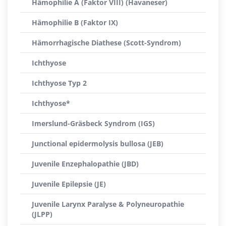
Hämophilie A (Faktor VIII) (Havaneser)
Hämophilie B (Faktor IX)
Hämorrhagische Diathese (Scott-Syndrom)
Ichthyose
Ichthyose Typ 2
Ichthyose*
Imerslund-Gräsbeck Syndrom (IGS)
Junctional epidermolysis bullosa (JEB)
Juvenile Enzephalopathie (JBD)
Juvenile Epilepsie (JE)
Juvenile Larynx Paralyse & Polyneuropathie
(JLPP)