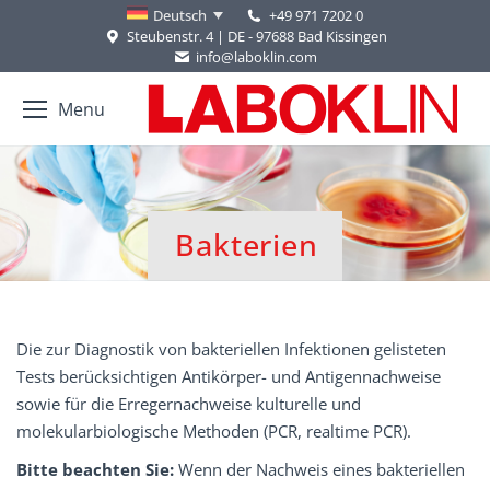
+49 971 7202 0
Deutsch
Steubenstr. 4 | DE - 97688 Bad Kissingen
info@laboklin.com
Menu
Bakterien
Sie befinden sich hier:
Die zur Diagnostik von bakteriellen Infektionen gelisteten
Tests berücksichtigen Antikörper- und Antigennachweise
sowie für die Erregernachweise kulturelle und
molekularbiologische Methoden (PCR, realtime PCR).
Bitte beachten Sie:
Wenn der Nachweis eines bakteriellen