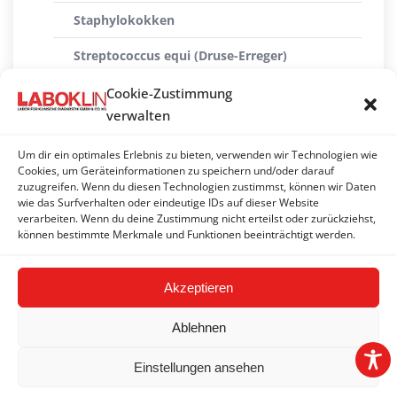
Staphylokokken
Streptococcus equi (Druse-Erreger)
Taylorellen
Cookie-Zustimmung
verwalten
Treponema paraluiscuniculi
Um dir ein optimales Erlebnis zu bieten, verwenden wir Technologien wie
Yersinien
Cookies, um Geräteinformationen zu speichern und/oder darauf
zuzugreifen. Wenn du diesen Technologien zustimmst, können wir Daten
Pilze
wie das Surfverhalten oder eindeutige IDs auf dieser Website
verarbeiten. Wenn du deine Zustimmung nicht erteilst oder zurückziehst,
Parasiten
können bestimmte Merkmale und Funktionen beeinträchtigt werden.
Akzeptieren
Ablehnen
Einstellungen ansehen
2026 © LABOKLIN GMBH & CO. KG |
Impressum
|
AGBs
|