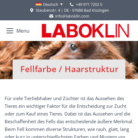
+49 971 7202 0
Deutsch
Steubenstr. 4 | DE - 97688 Bad Kissingen
info@laboklin.com
Menu
Fellfarbe / Haarstruktur
Sie befinden sich hier:
Für viele Tierliebhaber und Züchter ist das Aussehen des
Tieres ein wichtiger Faktor für die Entscheidung zur Zucht
oder zum Kauf eines Tieres. Dabei ist das Aussehen und die
Beschaffenheit des Fells das entscheidende äußere Merkmal.
Beim Fell kommen diverse Strukturen, wie rauh, glatt, lang
oder kurz in unterschiedlichsten Farben und Mustern vor.