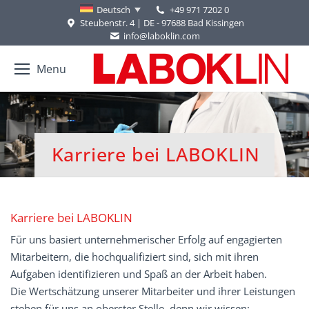
+49 971 7202 0
Deutsch
Steubenstr. 4 | DE - 97688 Bad Kissingen
info@laboklin.com
Menu
Karriere bei LABOKLIN
Sie befinden sich hier:
Karriere bei LABOKLIN
Für uns basiert unternehmerischer Erfolg auf engagierten
Mitarbeitern, die hochqualifiziert sind, sich mit ihren
Aufgaben identifizieren und Spaß an der Arbeit haben.
Die Wertschätzung unserer Mitarbeiter und ihrer Leistungen
stehen für uns an oberster Stelle, denn wir wissen: