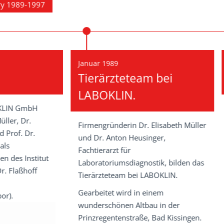
uar 1989
Oktober 1995
erärzteteam bei
Pathologie Abte
BOKLIN.
mengründerin Dr. Elisabeth Müller
 Dr. Anton Heusinger,
tierarzt für
oratoriumsdiagnostik, bilden das
rärzteteam bei LABOKLIN.
rbeitet wird in einem
derschönen Altbau in der
nzregentenstraße, Bad Kissingen.