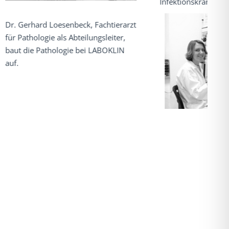
Infektionskrankheiten. PCR sei Dank.
Fachtierarzt
ngsleiter,
 LABOKLIN