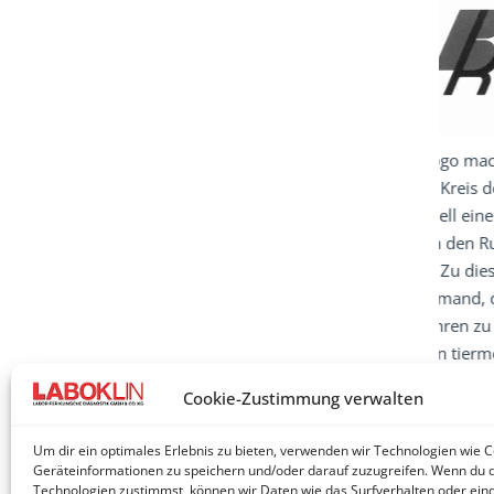
Zum
Tec
Lab
und
grö
Mit diesem Logo macht sich
LABOKLIN im Kreis der deutschen
Tierärzte schnell einen Namen und
erarbeitet sich den Ruf als das “Labor
für Tierärzte”. Zu diesem Zeitpunkt
ahnt noch niemand, dass LABOKLIN
in wenigen Jahren zu den
erfolgreichsten tiermedizinischen
Laboren in Europa zählen wird. Eine
Cookie-Zustimmung verwalten
Erfolgsgeschichte nimmt ihren Lauf.
Um dir ein optimales Erlebnis zu bieten, verwenden wir Technologien wie 
Geräteinformationen zu speichern und/oder darauf zuzugreifen. Wenn du 
Technologien zustimmst, können wir Daten wie das Surfverhalten oder eind