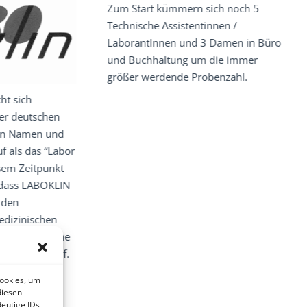
 Start kümmern sich noch 5
hnische Assistentinnen /
Dr. Gerhard Loesenbeck, 
orantInnen und 3 Damen in Büro
für Pathologie als Abteilu
 Buchhaltung um die immer
baut die Pathologie bei
ßer werdende Probenzahl.
auf.
Cookies, um
diesen
eutige IDs