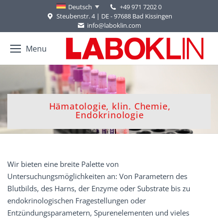
+49 971 7202 0
Deutsch
Steubenstr. 4 | DE - 97688 Bad Kissingen
info@laboklin.com
Menu
Hämatologie, klin. Chemie,
Sie befinden sich hier:
Endokrinologie
Wir bieten eine breite Palette von
Untersuchungsmöglichkeiten an: Von Parametern des
Blutbilds, des Harns, der Enzyme oder Substrate bis zu
endokrinologischen Fragestellungen oder
Entzündungsparametern, Spurenelementen und vieles