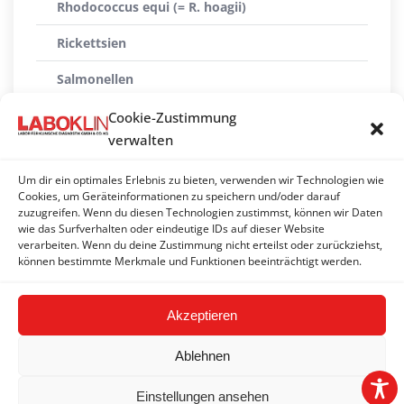
Rhodococcus equi (= R. hoagii)
Rickettsien
Salmonellen
Staphylokokken
Cookie-Zustimmung
verwalten
Streptococcus equi (Druse-Erreger)
Um dir ein optimales Erlebnis zu bieten, verwenden wir Technologien wie
Taylorellen
Cookies, um Geräteinformationen zu speichern und/oder darauf
zuzugreifen. Wenn du diesen Technologien zustimmst, können wir Daten
Treponema paraluiscuniculi
wie das Surfverhalten oder eindeutige IDs auf dieser Website
verarbeiten. Wenn du deine Zustimmung nicht erteilst oder zurückziehst,
Yersinien
können bestimmte Merkmale und Funktionen beeinträchtigt werden.
Akzeptieren
Ablehnen
Einstellungen ansehen