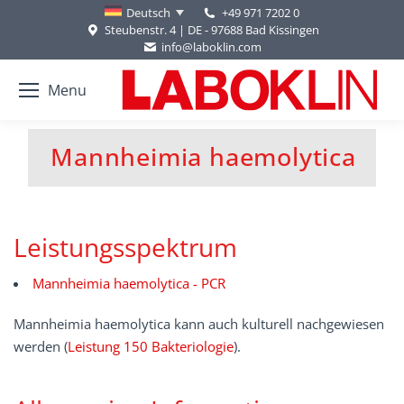
+49 971 7202 0
Deutsch
Steubenstr. 4 | DE - 97688 Bad Kissingen
info@laboklin.com
Menu
Mannheimia haemolytica
Sie befinden sich hier:
Leistungsspektrum
Mannheimia haemolytica - PCR
Mannheimia haemolytica kann auch kulturell nachgewiesen
werden (
Leistung 150 Bakteriologie
).