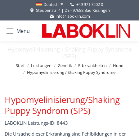
+49 971 7202 0
Deutsch
Steubenstr. 4 | DE - 97688 Bad Kissingen
info@laboklin.com
Menu
Hypomyelinisierung / Shaking Puppy Syndrome
(SPS)
Sie befinden sich hier:
Start
Leistungen
Genetik
Erbkrankheiten
Hund
Hypomyelinisierung / Shaking Puppy Syndrome…
Hypomyelinisierung/Shaking
Puppy Syndrom (SPS)
LABOKLIN Leistungs-ID: 8443
Die Ursache dieser Erkrankung sind Fehlbildungen in der