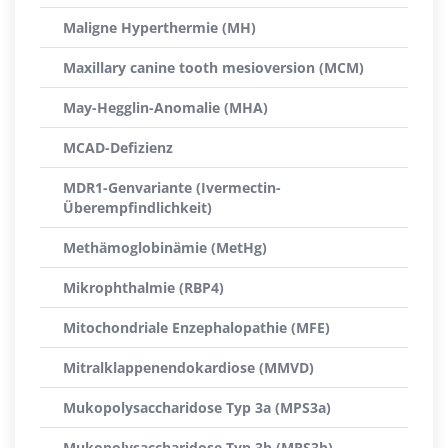
Maligne Hyperthermie (MH)
Maxillary canine tooth mesioversion (MCM)
May-Hegglin-Anomalie (MHA)
MCAD-Defizienz
MDR1-Genvariante (Ivermectin-
Überempfindlichkeit)
Methämoglobinämie (MetHg)
Mikrophthalmie (RBP4)
Mitochondriale Enzephalopathie (MFE)
Mitralklappenendokardiose (MMVD)
Mukopolysaccharidose Typ 3a (MPS3a)
Mukopolysaccharidose Typ 3b (MPS3b)