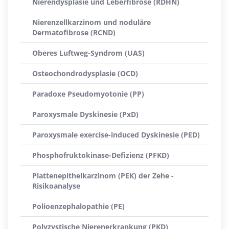
Nierendysplasie und Leberfibrose (RDHN)
Nierenzellkarzinom und noduläre
Dermatofibrose (RCND)
Oberes Luftweg-Syndrom (UAS)
Osteochondrodysplasie (OCD)
Paradoxe Pseudomyotonie (PP)
Paroxysmale Dyskinesie (PxD)
Paroxysmale exercise-induced Dyskinesie (PED)
Phosphofruktokinase-Defizienz (PFKD)
Plattenepithelkarzinom (PEK) der Zehe -
Risikoanalyse
Polioenzephalopathie (PE)
Polyzystische Nierenerkrankung (PKD)