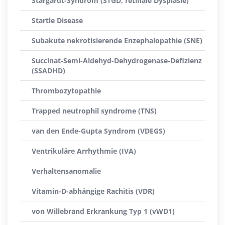
Stargardt-Syndrom (STGD, retinale Dysplasie)
Startle Disease
Subakute nekrotisierende Enzephalopathie (SNE)
Succinat-Semi-Aldehyd-Dehydrogenase-Defizienz
(SSADHD)
Thrombozytopathie
Trapped neutrophil syndrome (TNS)
van den Ende-Gupta Syndrom (VDEGS)
Ventrikuläre Arrhythmie (IVA)
Verhaltensanomalie
Vitamin-D-abhängige Rachitis (VDR)
von Willebrand Erkrankung Typ 1 (vWD1)