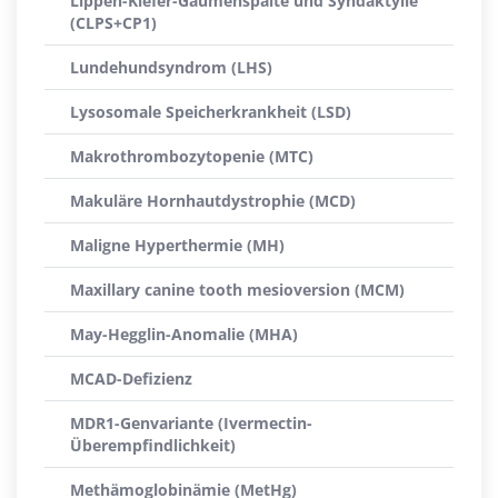
Lippen-Kiefer-Gaumenspalte und Syndaktylie
(CLPS+CP1)
Lundehundsyndrom (LHS)
Lysosomale Speicherkrankheit (LSD)
Makrothrombozytopenie (MTC)
Makuläre Hornhautdystrophie (MCD)
Maligne Hyperthermie (MH)
Maxillary canine tooth mesioversion (MCM)
May-Hegglin-Anomalie (MHA)
MCAD-Defizienz
MDR1-Genvariante (Ivermectin-
Überempfindlichkeit)
Methämoglobinämie (MetHg)