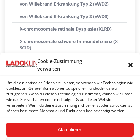
von Willebrand Erkrankung Typ 2 (vWD2)
von Willebrand Erkrankung Typ 3 (vWD3)
X-chromosomale retinale Dysplasie (XLRD)
X-chromosomale schwere Immundefizienz (X-
SCID)
X-linked Myopathie (XL-MTM)
Cookie-Zustimmung
verwalten
Xanthinurie Typ II
Um dir ein optimales Erlebnis zu bieten, verwenden wir Technologien wie
ZNS-Atrophie mit zerebellarer Ataxie (CACA)
Cookies, um Geräteinformationen zu speichern und/oder darauf
zuzugreifen. Wenn du diesen Technologien zustimmst, können wir Daten
Zwergwuchs (hypophysäre Form)
wie das Surfverhalten oder eindeutige IDs auf dieser Website
verarbeiten. Wenn du deine Zustimmung nicht erteilst oder zurückziehst,
Zwergwuchs (Skeletale Dysplasie 2) (SD2)
können bestimmte Merkmale und Funktionen beeinträchtigt werden.
Akzeptieren