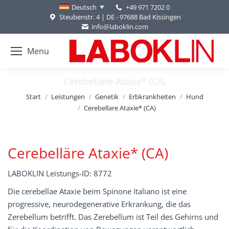
+49 971 7202 0
Deutsch
Steubenstr. 4 | DE - 97688 Bad Kissingen
info@laboklin.com
Menu
Cerebellare Ataxie* (CA)
Sie befinden sich hier:
Start
Leistungen
Genetik
Erbkrankheiten
Hund
Cerebellare Ataxie* (CA)
Cerebelläre Ataxie* (CA)
LABOKLIN Leistungs-ID: 8772
Die cerebellae Ataxie beim Spinone Italiano ist eine
progressive, neurodegenerative Erkrankung, die das
Zerebellum betrifft. Das Zerebellum ist Teil des Gehirns und