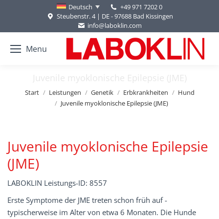
+49 971 7202 0
Deutsch
Steubenstr. 4 | DE - 97688 Bad Kissingen
info@laboklin.com
Menu
Juvenile myoklonische Epilepsie (JME)
Sie befinden sich hier:
Start
Leistungen
Genetik
Erbkrankheiten
Hund
Juvenile myoklonische Epilepsie (JME)
Juvenile myoklonische Epilepsie
(JME)
LABOKLIN Leistungs-ID: 8557
Erste Symptome der JME treten schon früh auf -
typischerweise im Alter von etwa 6 Monaten. Die Hunde