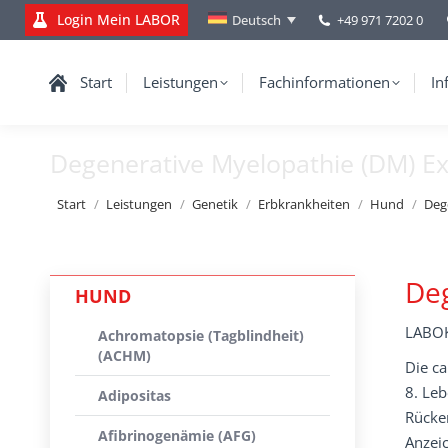
Login Mein LABOR
+49 971 7202 0
Deutsch
Start
Leistungen
Fachinformationen
In
Degenerative Myelopathie (DM) E
Sie befinden sich hier:
Start
Leistungen
Genetik
Erbkrankheiten
Hund
Deg
Deg
HUND
LABOK
Achromatopsie (Tagblindheit)
(ACHM)
Die c
8. Leb
Adipositas
Rücken
Afibrinogenämie (AFG)
Anzeic