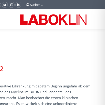
Search:
Suchen...
acebook
YouTube
Instagram
Linkedin
age
page
page
page
pens
opens
opens
opens
n
in
in
in
new
new
new
new
indow
window
window
window
 2
nerative Erkrankung mit spätem Beginn ungefähr ab dem
nd des Myelins im Brust- und Lendenteil des
erursacht. Man beobachtet die ersten klinischen
neurons. Es entwickelt sich eine unkoordinierte