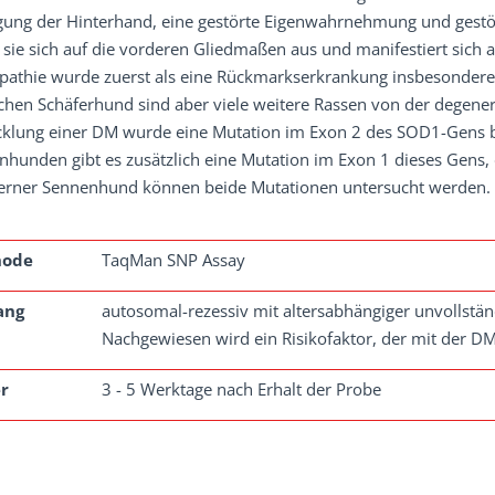
ung der Hinterhand, eine gestörte Eigenwahrnehmung und gestört
 sie sich auf die vorderen Gliedmaßen aus und manifestiert sich a
pathie wurde zuerst als eine Rückmarkserkrankung insbesonder
hen Schäferhund sind aber viele weitere Rassen von der degenerat
cklung einer DM wurde eine Mutation im Exon 2 des SOD1-Gens b
nhunden gibt es zusätzlich eine Mutation im Exon 1 dieses Gens,
erner Sennenhund können beide Mutationen untersucht werden. 
hode
TaqMan SNP Assay
ang
autosomal-rezessiv mit altersabhängiger unvollstän
Nachgewiesen wird ein Risikofaktor, der mit der DM a
r
3 - 5 Werktage nach Erhalt der Probe