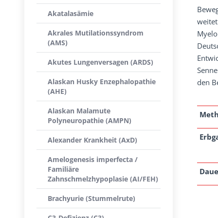
Beweg
Akatalasämie
weitet
Akrales Mutilationssyndrom
Myelo
(AMS)
Deutsc
Entwi
Akutes Lungenversagen (ARDS)
Senne
Alaskan Husky Enzephalopathie
den B
(AHE)
Alaskan Malamute
Met
Polyneuropathie (AMPN)
Erbg
Alexander Krankheit (AxD)
Amelogenesis imperfecta /
Familiäre
Daue
Zahnschmelzhypoplasie (AI/FEH)
Brachyurie (Stummelrute)
C3-Defizienz (C3)