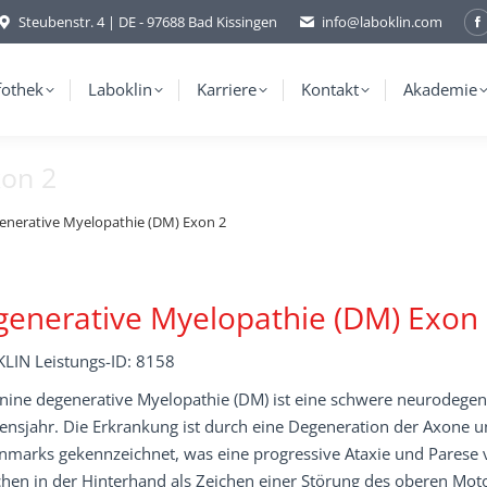
Steubenstr. 4 | DE - 97688 Bad Kissingen
info@laboklin.com
F
p
o
fothek
Laboklin
Karriere
Kontakt
Akademie
i
xon 2
w
enerative Myelopathie (DM) Exon 2
enerative Myelopathie (DM) Exon
LIN Leistungs-ID: 8158
anine degenerative Myelopathie (DM) ist eine schwere neurodege
ensjahr. Die Erkrankung ist durch eine Degeneration der Axone u
marks gekennzeichnet, was eine progressive Ataxie und Parese v
hen in der Hinterhand als Zeichen einer Störung des oberen Moto