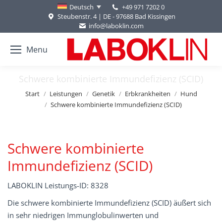
+49 971 7202 0
Deutsch
Steubenstr. 4 | DE - 97688 Bad Kissingen
info@laboklin.com
Menu
Schwere kombinierte Immundefizienz (SCID)
Sie befinden sich hier:
Start
Leistungen
Genetik
Erbkrankheiten
Hund
Schwere kombinierte Immundefizienz (SCID)
Schwere kombinierte
Immundefizienz (SCID)
LABOKLIN Leistungs-ID: 8328
Die schwere kombinierte Immundefizienz (SCID) äußert sich
in sehr niedrigen Immunglobulinwerten und