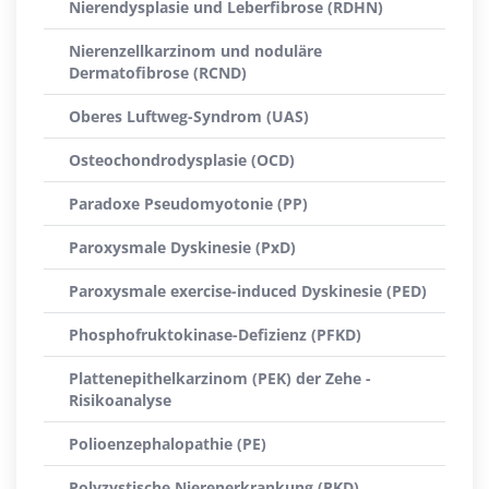
Nierendysplasie und Leberfibrose (RDHN)
Nierenzellkarzinom und noduläre
Dermatofibrose (RCND)
Oberes Luftweg-Syndrom (UAS)
Osteochondrodysplasie (OCD)
Paradoxe Pseudomyotonie (PP)
Paroxysmale Dyskinesie (PxD)
Paroxysmale exercise-induced Dyskinesie (PED)
Phosphofruktokinase-Defizienz (PFKD)
Plattenepithelkarzinom (PEK) der Zehe -
Risikoanalyse
Polioenzephalopathie (PE)
Polyzystische Nierenerkrankung (PKD)