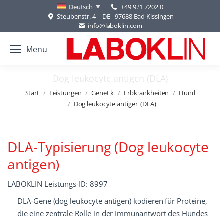
+49 971 7202 0
Deutsch
Steubenstr. 4 | DE - 97688 Bad Kissingen
info@laboklin.com
Menu
Dog leukocyte antigen (DLA)
Sie befinden sich hier:
Start
Leistungen
Genetik
Erbkrankheiten
Hund
Dog leukocyte antigen (DLA)
DLA-Typisierung (Dog leukocyte
antigen)
LABOKLIN Leistungs-ID: 8997
DLA-Gene (dog leukocyte antigen) kodieren für Proteine,
die eine zentrale Rolle in der Immunantwort des Hundes