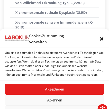
von Willebrand Erkrankung Typ 3 (vWD3)
X-chromosomale retinale Dysplasie (XLRD)
X-chromosomale schwere Immundefizienz (X-
SCID)
Cookie-Zustimmung
X-linked Myopathie (XL-MTM)
verwalten
Xanthinurie Typ II
Um dir ein optimales Erlebnis zu bieten, verwenden wir Technologien wie
ZNS-Atrophie mit zerebellarer Ataxie (CACA)
Cookies, um Geräteinformationen zu speichern und/oder darauf
zuzugreifen. Wenn du diesen Technologien zustimmst, können wir Daten
wie das Surfverhalten oder eindeutige IDs auf dieser Website
Zwergwuchs (hypophysäre Form)
verarbeiten. Wenn du deine Zustimmung nicht erteilst oder zurückziehst,
können bestimmte Merkmale und Funktionen beeinträchtigt werden.
Zwergwuchs (Skeletale Dysplasie 2) (SD2)
Akzeptieren
Ablehnen