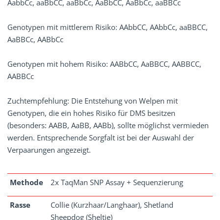
AabbCc, aaBbCC, aaBbCc, AaBbCC, AaBbCc, aaBBCc
Genotypen mit mittlerem Risiko: AAbbCC, AAbbCc, aaBBCC,
AaBBCc, AABbCc
Genotypen mit hohem Risiko: AABbCC, AaBBCC, AABBCC,
AABBCc
Zuchtempfehlung: Die Entstehung von Welpen mit
Genotypen, die ein hohes Risiko für DMS besitzen
(besonders: AABB, AaBB, AABb), sollte möglichst vermieden
werden. Entsprechende Sorgfalt ist bei der Auswahl der
Verpaarungen angezeigt.
Methode
2x TaqMan SNP Assay + Sequenzierung
Rasse
Collie (Kurzhaar/Langhaar), Shetland
Sheepdog (Sheltie)