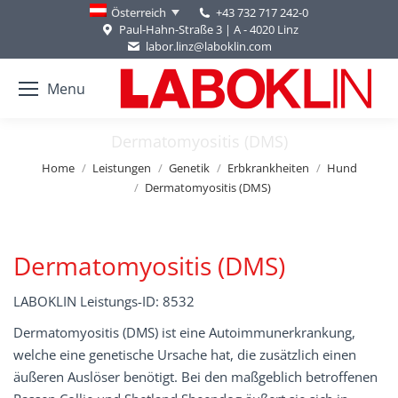
+43 732 717 242-0
Österreich
Paul-Hahn-Straße 3 | A - 4020 Linz
labor.linz@laboklin.com
Menu
Dermatomyositis (DMS)
You are here:
Home
Leistungen
Genetik
Erbkrankheiten
Hund
Dermatomyositis (DMS)
Dermatomyositis (DMS)
LABOKLIN Leistungs-ID: 8532
Dermatomyositis (DMS) ist eine Autoimmunerkrankung,
welche eine genetische Ursache hat, die zusätzlich einen
äußeren Auslöser benötigt. Bei den maßgeblich betroffenen