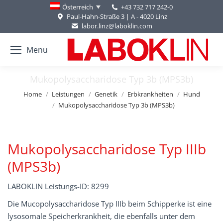
+43 732 717 242-0
Österreich
Paul-Hahn-Straße 3 | A - 4020 Linz
labor.linz@laboklin.com
Menu
Mukopolysaccharidose Typ 3b (MPS3b)
You are here:
Home
Leistungen
Genetik
Erbkrankheiten
Hund
Mukopolysaccharidose Typ 3b (MPS3b)
Mukopolysaccharidose Typ IIIb
(MPS3b)
LABOKLIN Leistungs-ID: 8299
Die Mucopolysaccharidose Typ IIIb beim Schipperke ist eine
lysosomale Speicherkrankheit, die ebenfalls unter dem