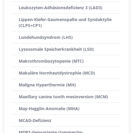
Leukozyten-Adhäsionsdefizienz 3 (LAD3)
Lippen-Kiefer-Gaumenspalte und Syndaktylie
(CLPS+CP1)
Lundehundsyndrom (LHS)
Lysosomale Speicherkrankheit (LSD)
Makrothrombozytopenie (MTC)
Makuläre Hornhautdystrophie (MCD)
Maligne Hyperthermie (MH)
Maxillary canine tooth mesioversion (MCM)
May-Hegglin-Anomalie (MHA)
MCAD-Defizienz
MDR1-Genvariante (Ivermectin-