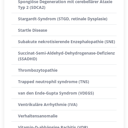
Spongiöse Degeneration mit cerebellärer Ataxie
Typ 2 (SDCA2)
Stargardt-Syndrom (STGD, retinale Dysplasie)
Startle Disease
Subakute nekrotisierende Enzephalopathie (SNE)
Succinat-Semi-Aldehyd-Dehydrogenase-Defizienz
(SSADHD)
Thrombozytopathie
Trapped neutrophil syndrome (TNS)
van den Ende-Gupta Syndrom (VDEGS)
Ventrikuläre Arrhythmie (IVA)
Verhaltensanomalie
Vitamin-D-abhängige Rachitis (VDR)