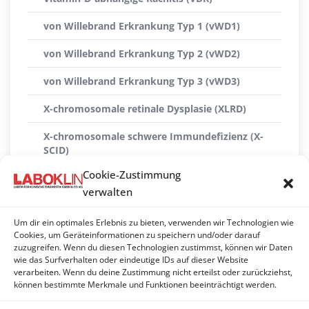
von Willebrand Erkrankung Typ 1 (vWD1)
von Willebrand Erkrankung Typ 2 (vWD2)
von Willebrand Erkrankung Typ 3 (vWD3)
X-chromosomale retinale Dysplasie (XLRD)
X-chromosomale schwere Immundefizienz (X-
SCID)
Cookie-Zustimmung
X-linked Myopathie (XL-MTM)
verwalten
Xanthinurie Typ II
Um dir ein optimales Erlebnis zu bieten, verwenden wir Technologien wie
ZNS-Atrophie mit zerebellarer Ataxie (CACA)
Cookies, um Geräteinformationen zu speichern und/oder darauf
zuzugreifen. Wenn du diesen Technologien zustimmst, können wir Daten
wie das Surfverhalten oder eindeutige IDs auf dieser Website
Zwergwuchs (hypophysäre Form)
verarbeiten. Wenn du deine Zustimmung nicht erteilst oder zurückziehst,
können bestimmte Merkmale und Funktionen beeinträchtigt werden.
Zwergwuchs (Skeletale Dysplasie 2) (SD2)