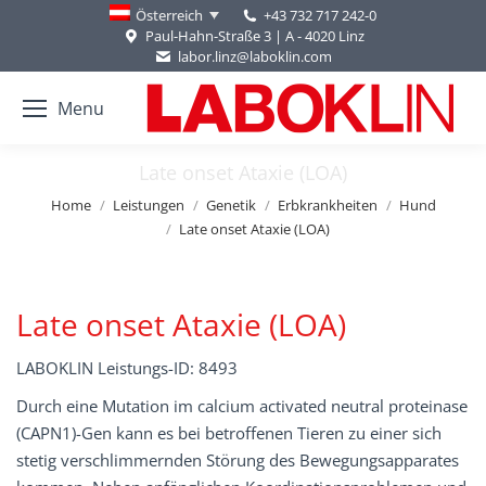
+43 732 717 242-0
Österreich
Paul-Hahn-Straße 3 | A - 4020 Linz
labor.linz@laboklin.com
Menu
Late onset Ataxie (LOA)
You are here:
Home
Leistungen
Genetik
Erbkrankheiten
Hund
Late onset Ataxie (LOA)
Late onset Ataxie (LOA)
LABOKLIN Leistungs-ID: 8493
Durch eine Mutation im calcium activated neutral proteinase
(CAPN1)-Gen kann es bei betroffenen Tieren zu einer sich
stetig verschlimmernden Störung des Bewegungsapparates