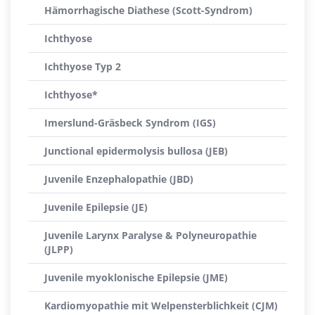
Hämorrhagische Diathese (Scott-Syndrom)
Ichthyose
Ichthyose Typ 2
Ichthyose*
Imerslund-Gräsbeck Syndrom (IGS)
Junctional epidermolysis bullosa (JEB)
Juvenile Enzephalopathie (JBD)
Juvenile Epilepsie (JE)
Juvenile Larynx Paralyse & Polyneuropathie
(JLPP)
Juvenile myoklonische Epilepsie (JME)
Kardiomyopathie mit Welpensterblichkeit (CJM)