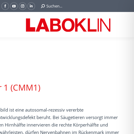
Search:
Suchen...
Facebook
YouTube
Instagram
Linkedin
page
page
page
page
opens
opens
opens
opens
in
in
in
in
new
new
new
new
window
window
window
window
r 1 (CMM1)
ld ist eine autosomal-rezessiv vererbte
wicklungsdefekt beruht. Bei Säugetieren versorgt immer
en Hirnhälfte innervieren die rechte Körperhälfte und
ewährleisten, dürfen Nervenbahnen im Rückenmark immer