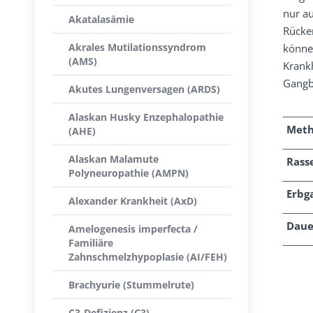
nur a
Akatalasämie
Rücken
Akrales Mutilationssyndrom
könne
(AMS)
Krank
Gangbi
Akutes Lungenversagen (ARDS)
Alaskan Husky Enzephalopathie
Met
(AHE)
Alaskan Malamute
Rass
Polyneuropathie (AMPN)
Erbg
Alexander Krankheit (AxD)
Daue
Amelogenesis imperfecta /
Familiäre
Zahnschmelzhypoplasie (AI/FEH)
Brachyurie (Stummelrute)
C3-Defizienz (C3)