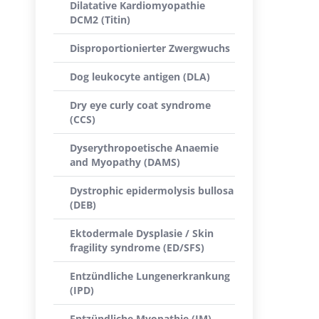
Dilatative Kardiomyopathie
DCM2 (Titin)
Disproportionierter Zwergwuchs
Dog leukocyte antigen (DLA)
Dry eye curly coat syndrome
(CCS)
Dyserythropoetische Anaemie
and Myopathy (DAMS)
Dystrophic epidermolysis bullosa
(DEB)
Ektodermale Dysplasie / Skin
fragility syndrome (ED/SFS)
Entzündliche Lungenerkrankung
(IPD)
Entzündliche Myopathie (IM)