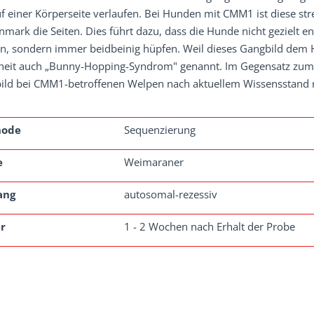
uf einer Körperseite verlaufen. Bei Hunden mit CMM1 ist diese 
mark die Seiten. Dies führt dazu, dass die Hunde nicht gezielt e
n, sondern immer beidbeinig hüpfen. Weil dieses Gangbild dem Hü
heit auch „Bunny-Hopping-Syndrom" genannt. Im Gegensatz zu
ld bei CMM1-betroffenen Welpen nach aktuellem Wissensstand nic
hode
Sequenzierung
e
Weimaraner
ang
autosomal-rezessiv
r
1 - 2 Wochen nach Erhalt der Probe