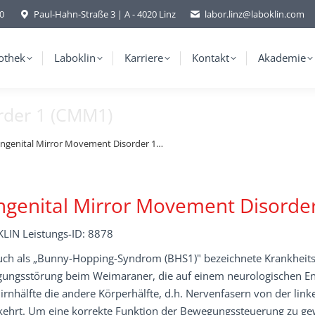
-0
Paul-Hahn-Straße 3 | A - 4020 Linz
labor.linz@laboklin.com
othek
Laboklin
Karriere
Kontakt
Akademie
rder 1 (CMM1)
ngenital Mirror Movement Disorder 1…
genital Mirror Movement Disorde
LIN Leistungs-ID: 8878
uch als „Bunny-Hopping-Syndrom (BHS1)" bezeichnete Krankheitsbi
ungsstörung beim Weimaraner, die auf einem neurologischen Ent
irnhälfte die andere Körperhälfte, d.h. Nervenfasern von der link
ehrt. Um eine korrekte Funktion der Bewegungssteuerung zu g