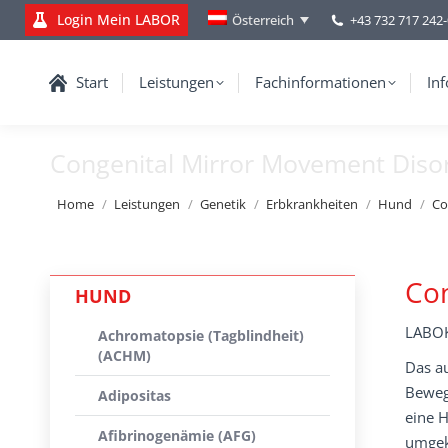
Login Mein LABOR
+43 732 717 242
Österreich
Start
Leistungen
Fachinformationen
Inf
Congenital Mirror Movement Diso
You are here:
Home
Leistungen
Genetik
Erbkrankheiten
Hund
Co
Con
HUND
LABOK
Achromatopsie (Tagblindheit)
(ACHM)
Das a
Beweg
Adipositas
eine H
Afibrinogenämie (AFG)
umgek