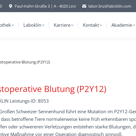
-0
Paul-Hahn-Straße 3 | A - 4020 Linz
labor.linz@laboklin.com
othek
Laboklin
Karriere
Kontakt
Akademie
stoperative Blutung (P2Y12)
toperative Blutung (P2Y12)
LIN Leistungs-ID: 8053
Großen Schweizer Sennenhund führt eine Mutation im P2Y12-Gen
 dass betroffene Tiere normalerweise keine früh erkennbaren spo
ffen oder schwereren Verletzungen entstehen starke Blutungen, die
ntive Maßnahme vor einer Operation diagnostisch sinnvoll.