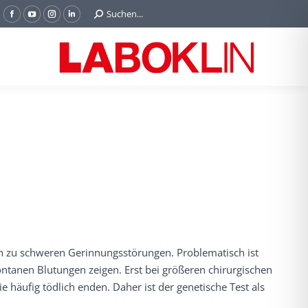
Search:
Suchen...
Facebook
YouTube
Instagram
Linkedin
page
page
page
page
opens
opens
opens
opens
in
in
in
in
new
new
new
new
window
window
window
window
 zu schweren Gerinnungsstörungen. Problematisch ist
ntanen Blutungen zeigen. Erst bei größeren chirurgischen
 häufig tödlich enden. Daher ist der genetische Test als