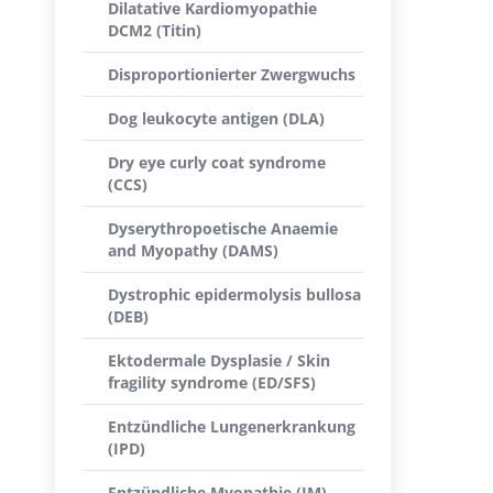
Dilatative Kardiomyopathie
DCM2 (Titin)
Disproportionierter Zwergwuchs
Dog leukocyte antigen (DLA)
Dry eye curly coat syndrome
(CCS)
Dyserythropoetische Anaemie
and Myopathy (DAMS)
Dystrophic epidermolysis bullosa
(DEB)
Ektodermale Dysplasie / Skin
fragility syndrome (ED/SFS)
Entzündliche Lungenerkrankung
(IPD)
Entzündliche Myopathie (IM)