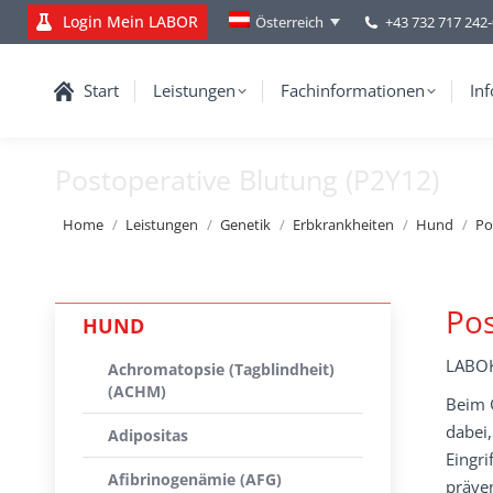
Login Mein LABOR
+43 732 717 242
Österreich
Start
Leistungen
Fachinformationen
Inf
Postoperative Blutung (P2Y12)
You are here:
Home
Leistungen
Genetik
Erbkrankheiten
Hund
Po
Pos
HUND
LABOK
Achromatopsie (Tagblindheit)
(ACHM)
Beim 
dabei,
Adipositas
Eingri
Afibrinogenämie (AFG)
präve