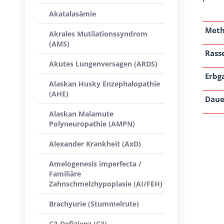
Akatalasämie
Met
Akrales Mutilationssyndrom
(AMS)
Rass
Akutes Lungenversagen (ARDS)
Erbg
Alaskan Husky Enzephalopathie
(AHE)
Daue
Alaskan Malamute
Polyneuropathie (AMPN)
Alexander Krankheit (AxD)
Amelogenesis imperfecta /
Familiäre
Zahnschmelzhypoplasie (AI/FEH)
Brachyurie (Stummelrute)
C3-Defizienz (C3)