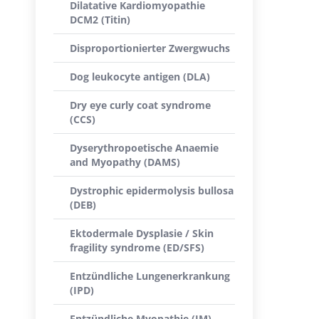
Dilatative Kardiomyopathie
DCM2 (Titin)
Disproportionierter Zwergwuchs
Dog leukocyte antigen (DLA)
Dry eye curly coat syndrome
(CCS)
Dyserythropoetische Anaemie
and Myopathy (DAMS)
Dystrophic epidermolysis bullosa
(DEB)
Ektodermale Dysplasie / Skin
fragility syndrome (ED/SFS)
Entzündliche Lungenerkrankung
(IPD)
Entzündliche Myopathie (IM)