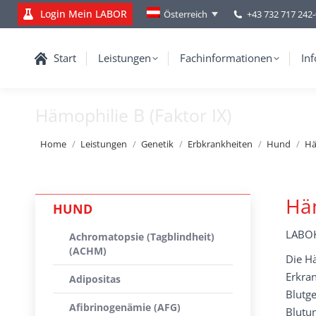
Login Mein LABOR
+43 732 717 242
Österreich
Start
Leistungen
Fachinformationen
Inf
Hämophilie B (Faktor IX)
You are here:
Home
Leistungen
Genetik
Erbkrankheiten
Hund
Hä
Häm
HUND
LABOK
Achromatopsie (Tagblindheit)
(ACHM)
Die H
Erkran
Adipositas
Blutge
Afibrinogenämie (AFG)
Blutu