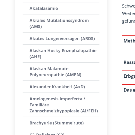
Schwe
Akatalasämie
Weite
Akrales Mutilationssyndrom
gefun
(AMS)
Akutes Lungenversagen (ARDS)
Met
Alaskan Husky Enzephalopathie
(AHE)
Rass
Alaskan Malamute
Polyneuropathie (AMPN)
Erbg
Alexander Krankheit (AxD)
Daue
Amelogenesis imperfecta /
Familiäre
Zahnschmelzhypoplasie (AI/FEH)
Brachyurie (Stummelrute)
C3-Defizienz (C3)