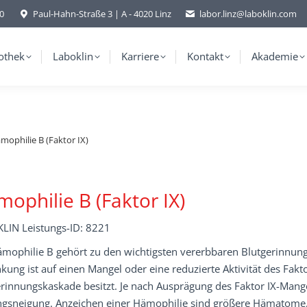
-0
Paul-Hahn-Straße 3 | A - 4020 Linz
labor.linz@laboklin.com
othek
Laboklin
Karriere
Kontakt
Akademie
mophilie B (Faktor IX)
ophilie B (Faktor IX)
LIN Leistungs-ID: 8221
ämophilie B gehört zu den wichtigsten vererbbaren Blutgerinnun
kung ist auf einen Mangel oder eine reduzierte Aktivität des Fakt
rinnungskaskade besitzt. Je nach Ausprägung des Faktor IX-Mang
ngsneigung. Anzeichen einer Hämophilie sind größere Hämatome,