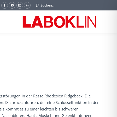
Search:
Suchen...
Facebook
YouTube
Instagram
Linkedin
page
page
page
page
opens
opens
opens
opens
in
in
in
in
new
new
new
new
window
window
window
window
gsstörungen in der Rasse Rhodesien Ridgeback. Die
ors IX zurückzuführen, der eine Schlüsselfunktion in der
els kommt es zu einer leichten bis schweren
 Nasenbluten, Haut-, Muskel- und Gelenkblutungen.