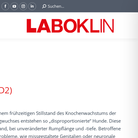
Search:
Suchen...
Facebook
YouTube
Instagram
Linkedin
page
page
page
page
opens
opens
opens
opens
in
in
in
in
new
new
new
new
window
window
window
window
D2)
einem frühzeitigen Stillstand des Knochenwachstums der
wuchses entstehen so „disproportionierte“ Hunde. Diese
d, bei unveränderter Rumpflänge und -tiefe. Betroffene
obleme, wie missgestaltete Genitalien oder neuronale