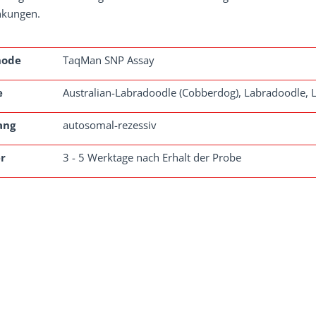
nkungen.
hode
TaqMan SNP Assay
e
Australian-Labradoodle (Cobberdog), Labradoodle, L
ang
autosomal-rezessiv
r
3 - 5 Werktage nach Erhalt der Probe