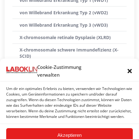
von Willebrand Erkrankung Typ 1 (vWD1)
von Willebrand Erkrankung Typ 2 (vWD2)
von Willebrand Erkrankung Typ 3 (vWD3)
X-chromosomale retinale Dysplasie (XLRD)
X-chromosomale schwere Immundefizienz (X-
SCID)
Cookie-Zustimmung
X-linked Myopathie (XL-MTM)
verwalten
Xanthinurie Typ II
Um dir ein optimales Erlebnis zu bieten, verwenden wir Technologien wie
ZNS-Atrophie mit zerebellarer Ataxie (CACA)
Cookies, um Geräteinformationen zu speichern und/oder darauf
zuzugreifen. Wenn du diesen Technologien zustimmst, können wir Daten
wie das Surfverhalten oder eindeutige IDs auf dieser Website
Zwergwuchs (hypophysäre Form)
verarbeiten. Wenn du deine Zustimmung nicht erteilst oder zurückziehst,
können bestimmte Merkmale und Funktionen beeinträchtigt werden.
Zwergwuchs (Skeletale Dysplasie 2) (SD2)
Akzeptieren