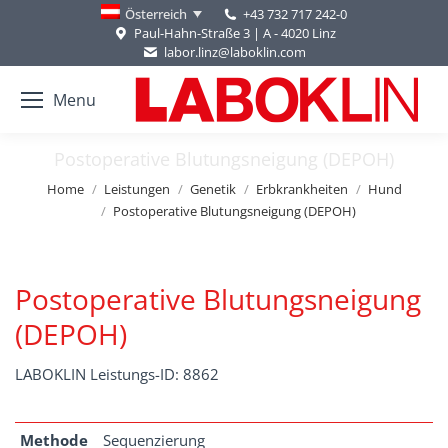
+43 732 717 242-0
Österreich
Paul-Hahn-Straße 3 | A - 4020 Linz
labor.linz@laboklin.com
Menu
Postoperative Blutungsneigung (DEPOH)
You are here:
Home
Leistungen
Genetik
Erbkrankheiten
Hund
Postoperative Blutungsneigung (DEPOH)
Postoperative Blutungsneigung
(DEPOH)
LABOKLIN Leistungs-ID: 8862
Methode
Sequenzierung