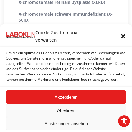
X-chromosomale retinale Dysplasie (XLRD)
X-chromosomale schwere Immundefizienz (X-
SCID)
X-linked Myopathie (XL-MTM)
Cookie-Zustimmung
verwalten
Xanthinurie Typ II
Um dir ein optimales Erlebnis zu bieten, verwenden wir Technologien wie
ZNS-Atrophie mit zerebellarer Ataxie (CACA)
Cookies, um Geräteinformationen zu speichern und/oder darauf
zuzugreifen. Wenn du diesen Technologien zustimmst, können wir Daten
Zwergwuchs (hypophysäre Form)
wie das Surfverhalten oder eindeutige IDs auf dieser Website
verarbeiten. Wenn du deine Zustimmung nicht erteilst oder zurückziehst,
Zwergwuchs (Skeletale Dysplasie 2) (SD2)
können bestimmte Merkmale und Funktionen beeinträchtigt werden.
Akzeptieren
Ablehnen
Einstellungen ansehen
2026 © LABOKLIN GMBH & CO. KG | Linz |
Impressum
|