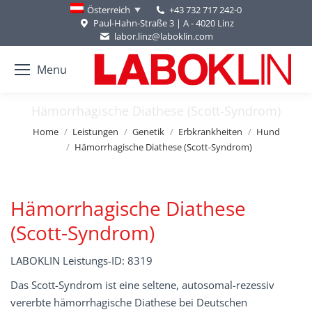
+43 732 717 242-0
Österreich
Paul-Hahn-Straße 3 | A - 4020 Linz
labor.linz@laboklin.com
Menu
Hämorrhagische Diathese (Scott-Syndrom)
You are here:
Home
Leistungen
Genetik
Erbkrankheiten
Hund
Hämorrhagische Diathese (Scott-Syndrom)
Hämorrhagische Diathese
(Scott-Syndrom)
LABOKLIN Leistungs-ID: 8319
Das Scott-Syndrom ist eine seltene, autosomal-rezessiv
vererbte hämorrhagische Diathese bei Deutschen