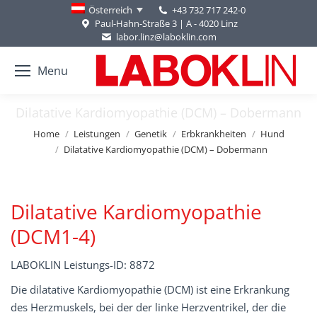
+43 732 717 242-0
Österreich
Paul-Hahn-Straße 3 | A - 4020 Linz
labor.linz@laboklin.com
Menu
Dilatative Kardiomyopathie (DCM) – Dobermann
You are here:
Home
Leistungen
Genetik
Erbkrankheiten
Hund
Dilatative Kardiomyopathie (DCM) – Dobermann
Dilatative Kardiomyopathie
(DCM1-4)
LABOKLIN Leistungs-ID: 8872
Die dilatative Kardiomyopathie (DCM) ist eine Erkrankung
des Herzmuskels, bei der der linke Herzventrikel, der die