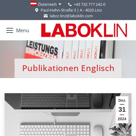
+43 732 717 242-0
Österreich
Paul-Hahn-Straße 3 | A - 4020 Linz
labor.linz@laboklin.com
Menu
Publikationen Englisch
You are here:
Dez.
31
2024