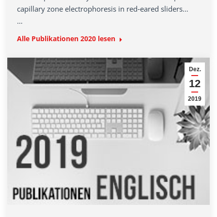
capillary zone electrophoresis in red‐eared sliders…
…
Alle Publikationen
2020
lesen
Dez.
12
2019