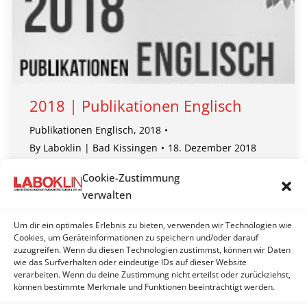
2018 | Publikationen Englisch
Publikationen Englisch
,
2018
By
Laboklin | Bad Kissingen
18. Dezember 2018
– Respiratory infections in chelonia
Cookie-Zustimmung
– Quarantine and disease prevention
verwalten
– Diagnosis of infectious disease in reptiles
– How I treat…viral infections in reptiles
Um dir ein optimales Erlebnis zu bieten, verwenden wir Technologien wie
Cookies, um Geräteinformationen zu speichern und/oder darauf
– Detection of infectious agents in popularly kept
zuzugreifen. Wenn du diesen Technologien zustimmst, können wir Daten
reptile species in Poland
wie das Surfverhalten oder eindeutige IDs auf dieser Website
…
verarbeiten. Wenn du deine Zustimmung nicht erteilst oder zurückziehst,
können bestimmte Merkmale und Funktionen beeinträchtigt werden.