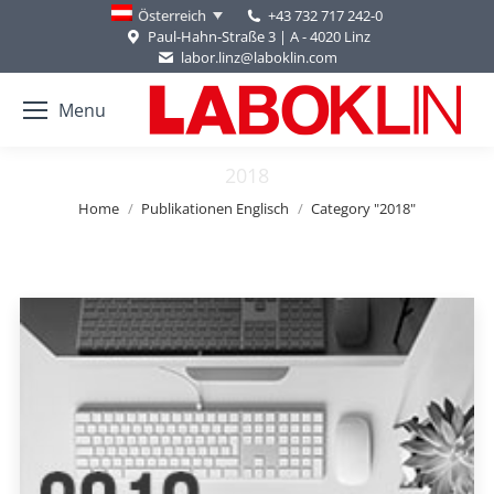
+43 732 717 242-0
Österreich
Paul-Hahn-Straße 3 | A - 4020 Linz
labor.linz@laboklin.com
Menu
2018
You are here:
Home
Publikationen Englisch
Category "2018"