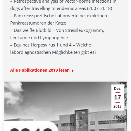
– Retrospective analysis of vector-borne infections in
dogs after travelling to endemic areas (2007-2018)
– Pankreasspezifische Laborwerte bei exokrinen
Pankreastumoren der Katze
– Das weiße Blutbild – Von Stressleukogramm,
Leukämie und Lymphopenie
– Equines Herpesvirus 1 und 4 – Welche
labordiagnostischen Möglichkeiten gibt es?
…
Alle Publikationen 2019 lesen
Dez.
17
2018