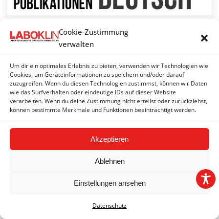
2003 | Publikationen Deutsch
Cookie-Zustimmung
verwalten
Publikationen Deutsch
,
2003
27. Dezember 2003
Um dir ein optimales Erlebnis zu bieten, verwenden wir Technologien wie
+ Diagnostik und Spezifische Immuntherapie allergisch
Cookies, um Geräteinformationen zu speichern und/oder darauf
bedingter Erkrankungen
zuzugreifen. Wenn du diesen Technologien zustimmst, können wir Daten
+ Für die Reisetiermedizin bedeutungsvolle
wie das Surfverhalten oder eindeutige IDs auf dieser Website
verarbeiten. Wenn du deine Zustimmung nicht erteilst oder zurückziehst,
arthropodenübertragene Infektionen bei Hunden in
können bestimmte Merkmale und Funktionen beeinträchtigt werden.
Griechenland
+ Durchflusszytometrische Bestimmung der
Akzeptieren
Lymphozytensubpopulation im peripheren Blut von
Hunden und Katzen
Ablehnen
+ Nachweis von Leptosirenantikörper bei Hunden“
/The prevalence of serum antibodies against some
Einstellungen ansehen
Leptospira in dogs
+ Anämie: Der Weg vom Symptom zur Diagnose
Datenschutz
…