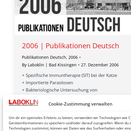
2006 | Publikationen Deutsch
Publikationen Deutsch
,
2006
By
Laboklin | Bad Kissingen
27. Dezember 2006
+ Spezifische Immuntherapie (SIT) bei der Katze
+ Importierte Parasitosen
+ Bakteriologische Untersuchung von
Vaginaltupfern bei Hund und Katze
Cookie-Zustimmung verwalten
+ Präventivmedizin: Hygiene in der Veterinärpraxis
– Warum?
Um dir ein optimales Erlebnis zu bieten, verwenden wir Technologien wie 
+ Serum-Protein-Elektrophorese
Geräteinformationen zu speichern und/oder darauf zuzugreifen. Wenn du 
…
Technologien zustimmst, können wir Daten wie das Surfverhalten oder eind