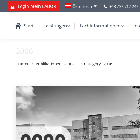
Login Mein LABOR
+43 732 717 242
Österreich
Start
Leistungen
Fachinformationen
Inf
2006
You are here:
Home
Publikationen Deutsch
Category "2006"