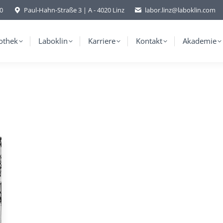
-0
Paul-Hahn-Straße 3 | A - 4020 Linz
labor.linz@laboklin.com
othek
Laboklin
Karriere
Kontakt
Akademie