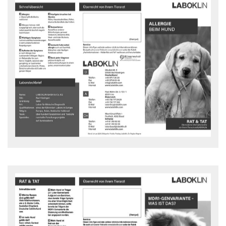
Allergie beim Hund
Rat und Tat Flyer - downloaden
MDR1-GENVARIANTE – WAS IST DAS?