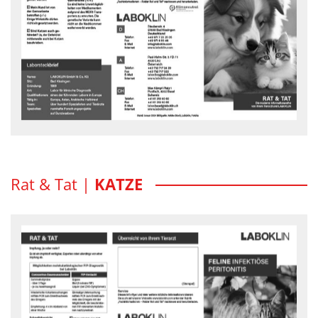
Multi Drug Resistance, kurz MDR1, beschreibt ein Gen, dessen
Variante verantwortlich ist für die extreme Überempfindlichkeit
einiger Rasse- und Mischlingshunde gegen verschiedene
Medikamente.
Rat und Tat Flyer - downloaden
Rat & Tat |
KATZE
FELINE INFEKTIÖSE PERITONITIS