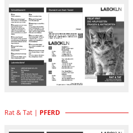
FELV? FIV?
Die häufigsten Fragen und Antworten...
Rat und Tat Flyer - downloaden
Rat & Tat |
PFERD