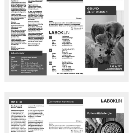
Gesund alt werden
Häufige Erkrankungen des älteren Hundes, der älteren Katze
Rat und Tat Flyer - downloaden
Futtermittel-Allergie