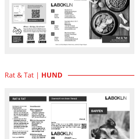
Eine Allergie (= Überempfindlichkeitsreaktion) ist eine Erkrankung mit
vielen unterschiedlichen Auswirkungen für ein Tier.
Rat und Tat Flyer - downloaden
Rat & Tat |
HUND
Barfen