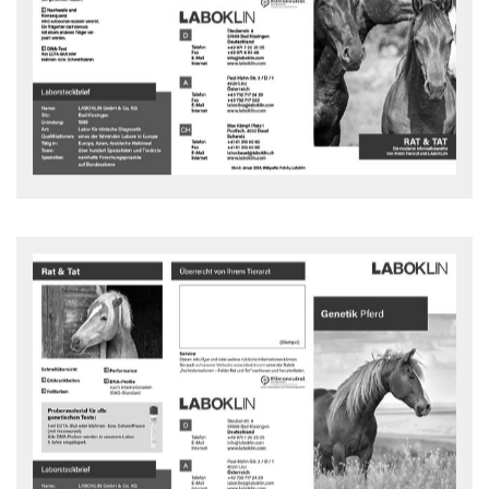
Warmblood Fragile Foal Syndrome beim Pferd
(Ehlers-Danlos-Syndrom)
Rat und Tat Flyer - downloaden
Genetik bei Pferd
LABOKLIN steht seit vielen Jahren für qualitativ hochwertige
Labordiagnostik für Tierärzte, auch im Bereich Genetik.
Rat und Tat Flyer - downloaden