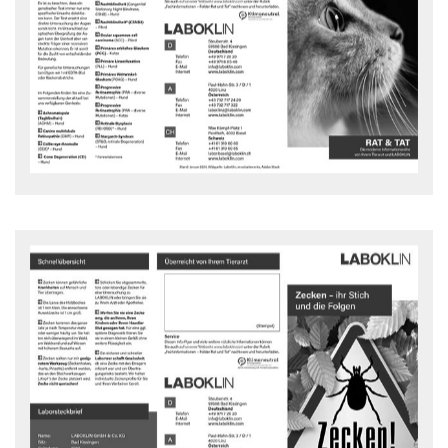
Untersuchungen bei
Augenkrankheiten
Rat und Tat Flyer - downloaden
Zecken - ihr Stich und die Folgen
Was ist zu tun, wenn ich von einer Zecke gestochen worden bin?
Rat und Tat Flyer - downloaden