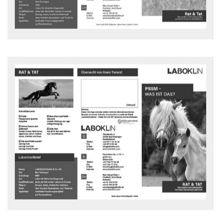
PSSM - Was ist das?
Polysaccharid-Speicher-Myopathie ist eine Glykogen-Speicher-
Krankheit
Rat und Tat Flyer - downloaden