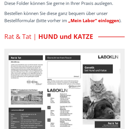
Diese Folder können Sie gerne in Ihrer Praxis auslegen.
Bestellen können Sie diese ganz bequem über unser
Bestellformular (bitte vorher im
„Mein Labor“ einloggen
).
Rat & Tat |
HUND und KATZE
Genetik bei Hund und Katze
LABOGEN bietet mittlerweile über 300 genetische Untersuchungen
für Erbkrankheiten und Fellfarben sowie die Erstellung von DNA-
Profilen für Hund und Katze an.
Rat und Tat Flyer - downloaden