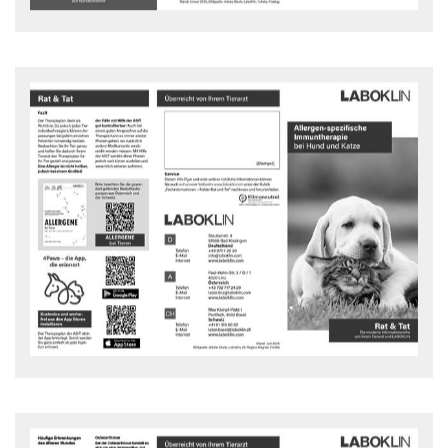
Allergen-spezifische
Immuntherapie
Bei welchen Erkrankungen ist die Allergen-spezifische
Immuntherapie (ASIT, Hyposensibilisierung) die Therapie der Wahl?
Rat und Tat Flyer - downloaden