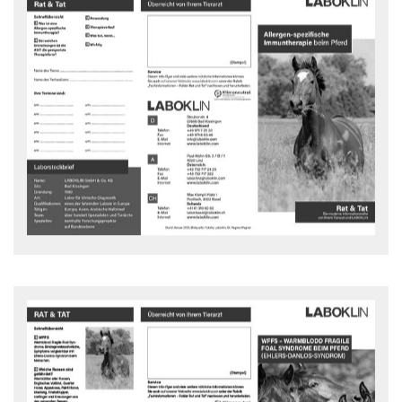
Allergen-spezifische
Immuntherapie
Was ist eine Allergen-spezifische Immuntherapie
(ASIT, Hyposensibilisierung)?
Rat und Tat Flyer - downloaden
WFFS beim Pferd