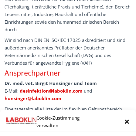
(Tierhaltung, tierärztliche Praxis und Tierheime), den Bereich
Lebensmittel, Industrie, Haushalt und öffentliche
Einrichtungen sowie den humanmedizinischen Bereich
durch.
Wir sind nach DIN EN ISO/IEC 17025 akkreditiert und sind
außerdem anerkanntes Prüflabor der Deutschen
Veterinärmedizinischen Gesellschaft (DVG) und des
Verbundes für angewandte Hygiene (VAH)
Ansprechpartner
Dr. med. vet. Birgit Hunsinger und Team
E-Mail:
desinfektion@laboklin.com
und
hunsinger@laboklin.com
Eine tagesaktuelle Liste der im flexiblen Geltungsbereich
akkreditierten Prüfverfahren
finden Sie hier ( .PDF
Cookie-Zustimmung
Dokument).
(07.11.2025)
verwalten