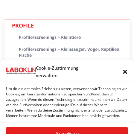
PROFILE
Profile/Screenings – Kleintiere
Profile/Screenings – Kleinsäuger, Vögel, Reptilien,
Fische
Profile/Screenings – Pferd
Cookie-Zustimmung
verwalten
Profile/Screenings – Wiederkäuer
Um dir ein optimales Erlebnis zu bieten, verwenden wir Technologien wie
Profile – Lama, Alpaka
Cookies, um Geräteinformationen zu speichern und/oder darauf
zuzugreifen. Wenn du diesen Technologien zustimmst, können wir Daten
Profile/Screenings – Schwein
wie das Surfverhalten oder eindeutige IDs auf dieser Website
verarbeiten. Wenn du deine Zustimmung nicht erteilst oder zurückziehst,
Profile – Hygiene
können bestimmte Merkmale und Funktionen beeinträchtigt werden.
Akzeptieren