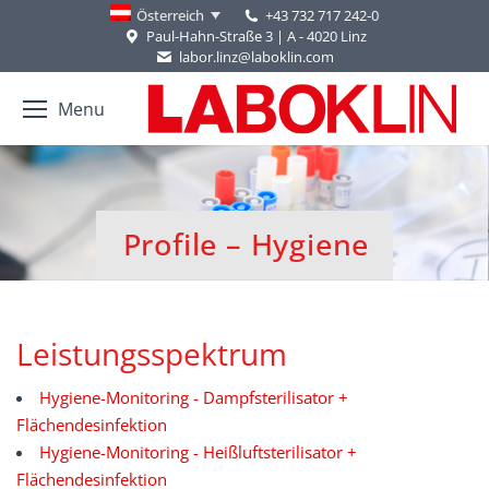
+43 732 717 242-0
Österreich
Paul-Hahn-Straße 3 | A - 4020 Linz
labor.linz@laboklin.com
Menu
Profile – Hygiene
You are here:
Leistungsspektrum
Hygiene-Monitoring - Dampfsterilisator +
Flächendesinfektion
Hygiene-Monitoring - Heißluftsterilisator +
Flächendesinfektion