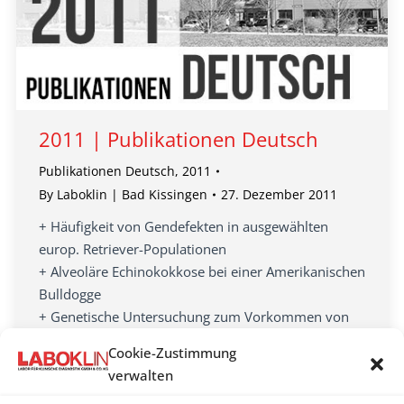
2011 | Publikationen Deutsch
Publikationen Deutsch
,
2011
By
Laboklin | Bad Kissingen
27. Dezember 2011
+ Häufigkeit von Gendefekten in ausgewählten
europ. Retriever-Populationen
+ Alveoläre Echinokokkose bei einer Amerikanischen
Bulldogge
+ Genetische Untersuchung zum Vorkommen von
Mutationen des c-Kit Gens bei kaninen
Cookie-Zustimmung
Mastzelltumoren
verwalten
+ Gesetzliche Vorschriften zur Untersuchung auf