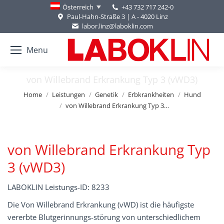
+43 732 717 242-0
Österreich
Paul-Hahn-Straße 3 | A - 4020 Linz
labor.linz@laboklin.com
Menu
von Willebrand Erkrankung Typ 3 (vWD3)
You are here:
Home
Leistungen
Genetik
Erbkrankheiten
Hund
von Willebrand Erkrankung Typ 3…
von Willebrand Erkrankung Typ
3 (vWD3)
LABOKLIN Leistungs-ID: 8233
Die Von Willebrand Erkrankung (vWD) ist die häufigste
vererbte Blutgerinnungs-störung von unterschiedlichem