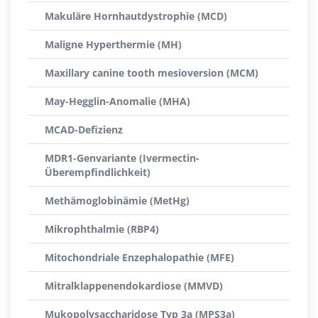
Makuläre Hornhautdystrophie (MCD)
Maligne Hyperthermie (MH)
Maxillary canine tooth mesioversion (MCM)
May-Hegglin-Anomalie (MHA)
MCAD-Defizienz
MDR1-Genvariante (Ivermectin-
Überempfindlichkeit)
Methämoglobinämie (MetHg)
Mikrophthalmie (RBP4)
Mitochondriale Enzephalopathie (MFE)
Mitralklappenendokardiose (MMVD)
Mukopolysaccharidose Typ 3a (MPS3a)