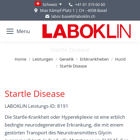
+41 61 319 60 60
Schweiz
Max Kämpf-Platz 1 | CH - 4058 Basel
labor.basel@laboklin.ch
Menu
Startle Disease
You are here:
Home
Leistungen
Genetik
Erbkrankheiten
Hund
Startle Disease
Startle Disease
LABOKLIN Leistungs-ID: 8191
Die Startle-Krankheit oder Hyperekplexie ist eine erblich
bedingte neurodegenerative Erkrankung, die mit einem
gestörten Transport des Neurotransmitters Glycin