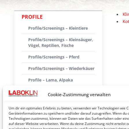
Kli
PROFILE
Kot
Profile/Screenings – Kleintiere
Profile/Screenings – Kleinsäuger,
Vögel, Reptilien, Fische
Profile/Screenings – Pferd
Profile/Screenings – Wiederkäuer
Profile – Lama, Alpaka
Profile/Screenings – Schwein
Cookie-Zustimmung verwalten
Klinisch-chemische
Um dir ein optimales Erlebnis zu bieten, verwenden wir Technologien wie 
Profile/Screenings
Geräteinformationen zu speichern und/oder darauf zuzugreifen. Wenn du 
Technologien zustimmst, können wir Daten wie das Surfverhalten oder eind
Kotprofile
auf dieser Website verarbeiten. Wenn du deine Zustimmung nicht erteilst o
zurückziehst, können bestimmte Merkmale und Funktionen beeinträchtigt 