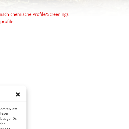
nisch-chemische Profile/Screenings
profile
Cookies, um
diesen
eutige IDs
der
werden.