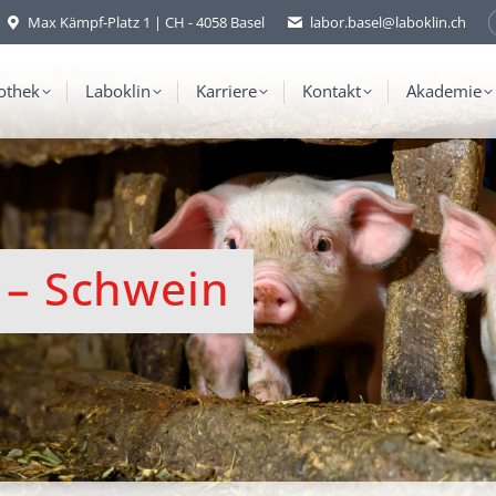
Max Kämpf-Platz 1 | CH - 4058 Basel
labor.basel@laboklin.ch
othek
Laboklin
Karriere
Kontakt
Akademie
s – Schwein