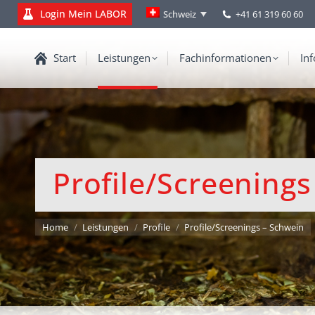
Login Mein LABOR
+41 61 319 60 60
Schweiz
Start
Leistungen
Fachinformationen
Inf
Profile/Screening
You are here:
Home
Leistungen
Profile
Profile/Screenings – Schwein