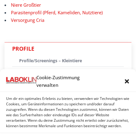
Niere Großtier
Parasitenprofil (Pferd, Kameliden, Nutztiere)
Versorgung Cria
PROFILE
Profile/Screenings – Kleintiere
Profile/Screenings – Kleinsäuger, Vögel, Reptilien,
Cookie-Zustimmung
Fische
verwalten
Profile/Screenings – Pferd
Um dir ein optimales Erlebnis zu bieten, verwenden wir Technologien wie
Profile/Screenings – Wiederkäuer
Cookies, um Geräteinformationen zu speichern und/oder darauf
zuzugreifen. Wenn du diesen Technologien zustimmst, können wir Daten
wie das Surfverhalten oder eindeutige IDs auf dieser Website
Profile – Lama, Alpaka
verarbeiten. Wenn du deine Zustimmung nicht erteilst oder zurückziehst,
können bestimmte Merkmale und Funktionen beeinträchtigt werden.
Profile/Screenings – Schwein