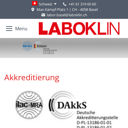
+41 61 319 60 60
Schweiz
Max Kämpf-Platz 1 | CH - 4058 Basel
labor.basel@laboklin.ch
Menu
You are here:
Akkreditierung