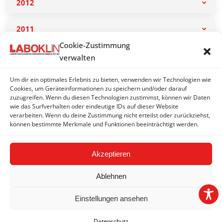
2012
2011
Cookie-Zustimmung
2010
verwalten
Um dir ein optimales Erlebnis zu bieten, verwenden wir Technologien wie
2009
Cookies, um Geräteinformationen zu speichern und/oder darauf
zuzugreifen. Wenn du diesen Technologien zustimmst, können wir Daten
wie das Surfverhalten oder eindeutige IDs auf dieser Website
2008
verarbeiten. Wenn du deine Zustimmung nicht erteilst oder zurückziehst,
können bestimmte Merkmale und Funktionen beeinträchtigt werden.
Akzeptieren
Ablehnen
Einstellungen ansehen
2026 © LABOKLIN GMBH & CO. KG | Basel |
Impressum
|
AGB
|
Datenschutz
|
FAQ
Datenschutz