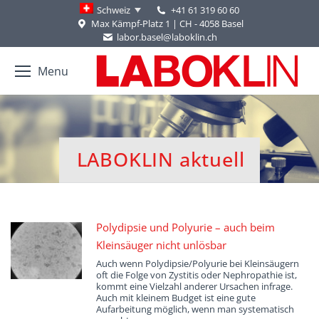
+41 61 319 60 60
Schweiz
Max Kämpf-Platz 1 | CH - 4058 Basel
labor.basel@laboklin.ch
Menu
LABOKLIN aktuell
You are here:
Polydipsie und Polyurie – auch beim
Kleinsäuger nicht unlösbar
Auch wenn Polydipsie/Polyurie bei Kleinsäugern
oft die Folge von Zystitis oder Nephropathie ist,
kommt eine Vielzahl anderer Ursachen infrage.
Auch mit kleinem Budget ist eine gute
Aufarbeitung möglich, wenn man systematisch