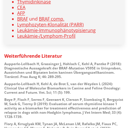
Thymidinkinase
CEA
AFP
BRAF
und
BRAF comp.
Lymphozyten-Klonalität (PARR)
Leukämie-Immunophänotypisierung
Leukämie-/Lymphom-Profil
Weiterführende
Literatur
Aupperle-Lellbach H, Grassinger J, Hohloch C, Kehl A, Pantke P (2018):
Diagnostische Aussagekraft der BRAF-Mutation V595E in Urinproben,
Ausstrichen und Biptaten beim kaninen Übergangszellkarzinom.
Tierärztl. Prax Ausg K; 46: 289-295.
Aupperle-Lellbach H, Kehl A, de Brot S, van der Weyden L (2024):
Clinical Use of Molecular Biomarkers in Canine and Feline Oncology:
Current and Future. Vet. Sci; 11 (5): 199.
Boye P, Floch F, Serres F, Geeraert K, Clerson P, Siomboing X, Bergqvist
M, Sack G, Tierny D (2019): Evaluation of serum thymidine kinase 1
activity as a biomarker for treatment effectiveness and prediction of
relapse in dogs with non-Hodgkin lymphoma. J Vet Intern Med; 33 (4):
1728-1739.
Flory A, Krruglyak KM, Tynan JA, McLenan LM, Rafalko JM, Fiaux PC,