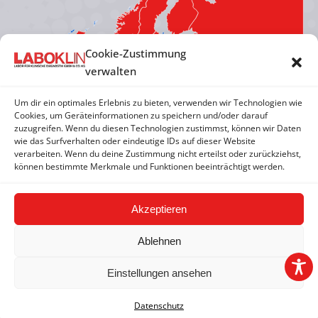
new
new
new
new
window
window
window
window
Cookie-Zustimmung
verwalten
Um dir ein optimales Erlebnis zu bieten, verwenden wir Technologien wie
Cookies, um Geräteinformationen zu speichern und/oder darauf
zuzugreifen. Wenn du diesen Technologien zustimmst, können wir Daten
wie das Surfverhalten oder eindeutige IDs auf dieser Website
verarbeiten. Wenn du deine Zustimmung nicht erteilst oder zurückziehst,
können bestimmte Merkmale und Funktionen beeinträchtigt werden.
Akzeptieren
Ablehnen
Einstellungen ansehen
2026 © LABOKLIN GMBH & CO. KG | Basel |
Impressum
|
AGB
|
Datenschutz
|
FAQ
Datenschutz