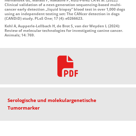
Hernandex GE, Marass F, Nakashe P, Ruiz-Perez CA et al. (2022):
Clinical validation of a next-generation sequencing-based multi-
cancer early detection „liquid biopsy“ blood test in over 1,000 dogs
using an independent testing set: The CANcer detection in dogs
(CANDiD) study. PLoS One; 17 (4): e0266623.
Kehl A, Aupperle-Lellbach H, de Brot S, van der Weyden L (2024):
Review of melecular technologies for investigating canine cancer.
Animals; 14: 769.
Serologische
und
molekulargenetische
Tumormarker