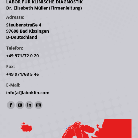
LABOR FÜR KLINISCHE DIAGNOSTIK
Dr. Elisabeth Müller (Firmenleitung)
Adresse:
Steubenstraße 4
97688 Bad Kissingen
D-Deutschland
Telefon:
+49 971/72 0 20
Fax:
+49 971/68 5 46
E-Mail:
info[at]laboklin.com
Find us on:
Facebook
YouTube
Linkedin
Instagram
page
page
page
page
opens
opens
opens
opens
in
in
in
in