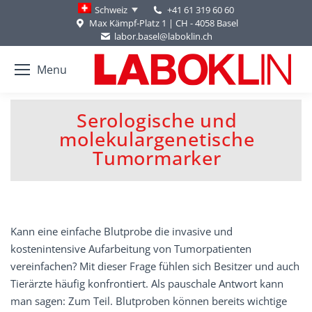
+41 61 319 60 60
Schweiz
Max Kämpf-Platz 1 | CH - 4058 Basel
labor.basel@laboklin.ch
Menu
Serologische und
molekulargenetische
You are here:
Tumormarker
Kann eine einfache Blutprobe die invasive und
kostenintensive Aufarbeitung von Tumorpatienten
vereinfachen? Mit dieser Frage fühlen sich Besitzer und auch
Tierärzte häufig konfrontiert. Als pauschale Antwort kann
man sagen: Zum Teil. Blutproben können bereits wichtige