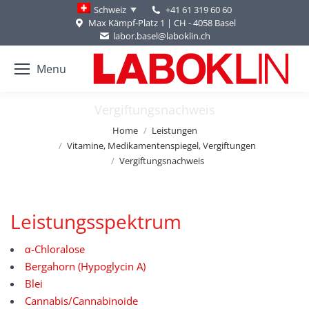
+41 61 319 60 60
Schweiz
Max Kämpf-Platz 1 | CH - 4058 Basel
labor.basel@laboklin.ch
Menu
Vergiftungsnachweis
You are here:
Home
Leistungen
Vitamine, Medikamentenspiegel, Vergiftungen
Vergiftungsnachweis
Leistungsspektrum
α-Chloralose
Bergahorn (Hypoglycin A)
Blei
Cannabis/Cannabinoide