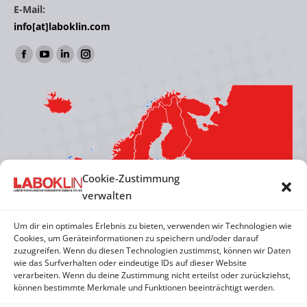
E-Mail:
info[at]laboklin.com
Find us on:
Facebook
YouTube
Linkedin
Instagram
page
page
page
page
opens
opens
opens
opens
in
in
in
in
new
new
new
new
window
window
window
window
Cookie-Zustimmung
verwalten
Um dir ein optimales Erlebnis zu bieten, verwenden wir Technologien wie
Cookies, um Geräteinformationen zu speichern und/oder darauf
zuzugreifen. Wenn du diesen Technologien zustimmst, können wir Daten
wie das Surfverhalten oder eindeutige IDs auf dieser Website
verarbeiten. Wenn du deine Zustimmung nicht erteilst oder zurückziehst,
können bestimmte Merkmale und Funktionen beeinträchtigt werden.