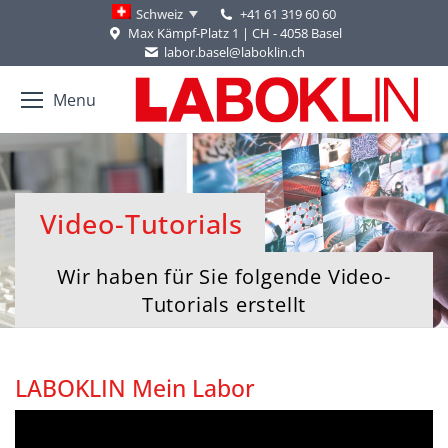
+41 61 319 60 60
Schweiz
Max Kämpf-Platz 1 | CH - 4058 Basel
labor.basel@laboklin.ch
Menu
Video-Tutorials
Wir haben für Sie folgende Video-
Tutorials erstellt
LABOKLIN Mein Labor