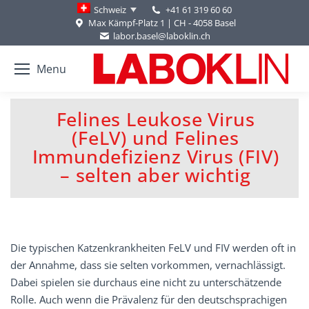
+41 61 319 60 60
Schweiz
Max Kämpf-Platz 1 | CH - 4058 Basel
labor.basel@laboklin.ch
Menu
Felines Leukose Virus
(FeLV) und Felines
You are here:
Immundefizienz Virus (FIV)
– selten aber wichtig
Die typischen Katzenkrankheiten FeLV und FIV werden oft in
der Annahme, dass sie selten vorkommen, vernachlässigt.
Dabei spielen sie durchaus eine nicht zu unterschätzende
Rolle. Auch wenn die Prävalenz für den deutschsprachigen