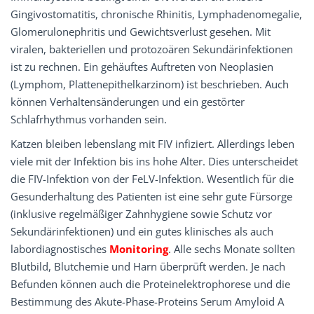
Gingivo­stomatitis, chronische Rhinitis, Lymphadeno­mega­lie,
Glomerulonephritis und Gewichtsverlust gesehen. Mit
viralen, bakteriellen und protozoären Sekundärinfektionen
ist zu rechnen. Ein gehäuftes Auftreten von Neoplasien
(Lymphom, Plattenepithel­karzinom) ist beschrieben. Auch
können Verhaltensänderungen und ein gestörter
Schlafrhythmus vorhanden sein.
Katzen bleiben lebenslang mit FIV infiziert. Allerdings leben
viele mit der Infektion bis ins hohe Alter. Dies unterscheidet
die FIV-Infektion von der FeLV-Infektion. Wesentlich für die
Gesunderhaltung des Patienten ist eine sehr gute Fürsorge
(inklusive regelmäßiger Zahnhygiene sowie Schutz vor
Sekundärinfektionen) und ein gutes klinisches als auch
labordiagnostisches
Monitoring
. Alle sechs Monate sollten
Blutbild, Blutchemie und Harn überprüft werden. Je nach
Befunden können auch die Protein­elektrophorese und die
Bestimmung des Akute-Phase-Proteins Serum Amyloid A