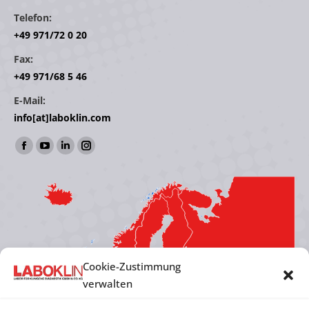
Telefon:
+49 971/72 0 20
Fax:
+49 971/68 5 46
E-Mail:
info[at]laboklin.com
Find us on:
Facebook
YouTube
Linkedin
Instagram
page
page
page
page
opens
opens
opens
opens
in
in
in
in
new
new
new
new
window
window
window
window
Cookie-Zustimmung
verwalten