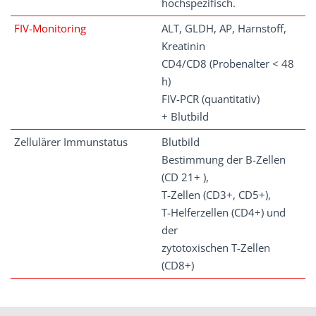
hochspezifisch.
FIV-Monitoring
ALT, GLDH, AP, Harnstoff,
Kreatinin
CD4/CD8 (Probenalter < 48
h)
FIV-PCR (quantitativ)
+ Blutbild
Zellulärer Immunstatus
Blutbild
Bestimmung der B-Zellen
(CD 21+ ),
T-Zellen (CD3+, CD5+),
T-Helferzellen (CD4+) und
der
zytotoxischen T-Zellen
(CD8+)