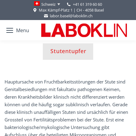
+41 61 319 60 60
Schweiz
Max Kämpf-Platz 1 | CH - 4058 Basel
labor.basel@laboklin.ch
Menu
You are here:
Stutentupfer
Hauptursache von Fruchtbarkeitsstörungen der Stute sind
Genitalbesiedlungen mit fakultativ pathogenen Keimen,
deren Krankheitsbilder klinisch nicht differenziert werden
können und die häufig sogar subklinisch verlaufen. Gerade
diese klinisch unauffälligen Stuten sind ursächlich für einen
Grossteil von Fertilitätsproblemen bei der Stute. Erst eine
bakteriologische/mykologische Untersuchung gibt
Aufschluss über die beteiligten Mikroorganismen und