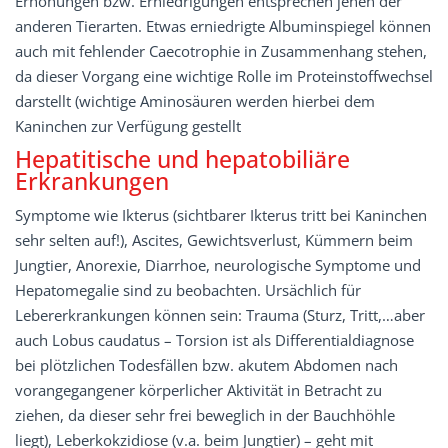
Erhöhungen bzw. Erniedrigungen entsprechen jenen der
anderen Tierarten. Etwas erniedrigte Albuminspiegel können
auch mit fehlender Caecotrophie in Zusammenhang stehen,
da dieser Vorgang eine wichtige Rolle im Proteinstoffwechsel
darstellt (wichtige Aminosäuren werden hierbei dem
Kaninchen zur Verfügung gestellt
Hepatitische und hepatobiliäre
Erkrankungen
Symptome wie Ikterus (sichtbarer Ikterus tritt bei Kaninchen
sehr selten auf!), Ascites, Gewichtsverlust, Kümmern beim
Jungtier, Anorexie, Diarrhoe, neurologische Symptome und
Hepatomegalie sind zu beobachten. Ursächlich für
Lebererkrankungen können sein: Trauma (Sturz, Tritt,…aber
auch Lobus caudatus – Torsion ist als Differentialdiagnose
bei plötzlichen Todesfällen bzw. akutem Abdomen nach
vorangegangener körperlicher Aktivität in Betracht zu
ziehen, da dieser sehr frei beweglich in der Bauchhöhle
liegt), Leberkokzidiose (v.a. beim Jungtier) – geht mit