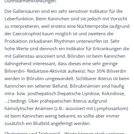
Dünndarmerkrankungen.
Die Gallensäuren sind ein sehr sensitiver Indikator für die
Leberfunktion. Beim Kaninchen sind sie jedoch mit Vorsicht
zu interpretieren, weil erstens eine Nüchternprobe (aufgrund
der Caecotrophie) kaum möglich ist und zweitens die
Produktion zirkadianen Rhythmen unterworfen ist. Sehr
hohe Werte sind dennoch ein Indikator für Erkrankungen die
mit Gallenstau assoziiert sind. Bilirubin ist beim Kaninchen
dahingehend interessant, dass dieses eine sehr geringe
Biliverdin- Reduktase-Aktivität aufweist. Nur 30% Biliverdin
werden in Bilirubin umgewandelt. Sichtbarer Ikterus ist beim
Kaninchen ein seltener Befund, Bilirubinämien sind häufig
intra- bzw. posthepatisch (hepatische Lipidose, Kokzidiose,
…) bedingt. Über prähepatischen Ikterus aufgrund
hämolytischer Anämien (z.B.: assoziiert mit Lymphosarkom)
ist beim Kaninchen wenig bekannt, es sollte aber immer
zusätzlich ein Blutbild angefertigt werden.
Cholesterin und Triglyzerid – Werte können stark variieren