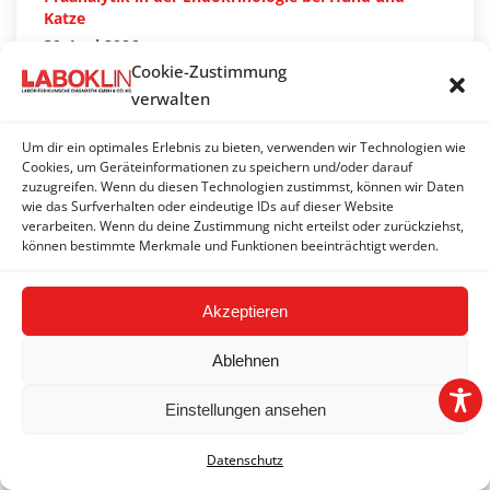
Katze
30. Juni 2026
Cookie-Zustimmung
Autovakzine als Therapieoption
verwalten
19. Mai 2026
Um dir ein optimales Erlebnis zu bieten, verwenden wir Technologien wie
Expertenrunde zur felinen Hyperthyreose
Cookies, um Geräteinformationen zu speichern und/oder darauf
21. April 2026
zuzugreifen. Wenn du diesen Technologien zustimmst, können wir Daten
wie das Surfverhalten oder eindeutige IDs auf dieser Website
Durchfall bei Kleinsäugern – labordiagnostische
verarbeiten. Wenn du deine Zustimmung nicht erteilst oder zurückziehst,
Möglichkeiten
können bestimmte Merkmale und Funktionen beeinträchtigt werden.
30. März 2026
Wenn die Nase ständig läuft – chronischer
Akzeptieren
Nasenausfluss bei Hund und Katze
16. März 2026
Ablehnen
Labordiagnostische Aufarbeitung von
Einstellungen ansehen
Körperhöhlenergüssen
16. Februar 2026
Datenschutz
Akute-Phase-Proteine bei Hund und Katze – aktuelle