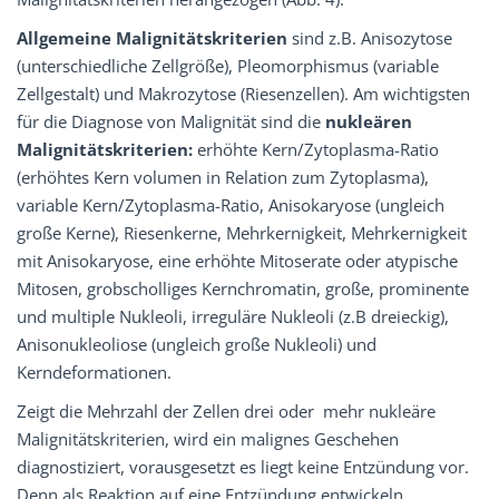
Allgemeine Malignitätskriterien
sind z.B. Anisozytose
(unterschiedliche Zellgröße), Pleomorphismus (variable
Zellgestalt) und Makrozytose (Riesenzellen). Am wichtigsten
für die Diagnose von Malignität sind die
nukleären
Malignitätskriterien:
erhöhte Kern/Zytoplasma­-Ratio
(erhöhtes Kern volumen in Relation zum Zytoplasma),
variable Kern/Zytoplasma­-Ratio, Anisokaryose (ungleich
große Kerne), Riesenkerne, Mehrkernigkeit, Mehrkernigkeit
mit Anisokaryose, eine erhöhte Mitoserate oder atypische
Mitosen, grobscholliges Kernchromatin, große, prominente
und multiple Nukleoli, irreguläre Nukleoli (z.B dreieckig),
Anisonukleoliose (ungleich große Nukleoli) und
Kerndeformationen.
Zeigt die Mehrzahl der Zellen drei oder mehr nukleäre
Malignitätskriterien, wird ein malignes Geschehen
diagnostiziert, vor­ausgesetzt es liegt keine Entzündung vor.
Denn als Reaktion auf eine Entzündung ent­wickeln