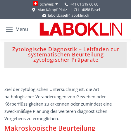
+41 61 319 60 60
Schweiz
Max Kämpf-Platz 1 | CH - 4058 Basel
labor.basel@laboklin.ch
Menu
Zytologische Diagnostik – Leitfaden zur
You are here:
systematischen Beurteilung
zytologischer Präparate
Ziel der zytologischen Untersuchung ist, die Art
pathologischer Veränderungen von Geweben oder
Körperflüssigkeiten zu erkennen oder zumindest eine
zweckmäßige Planung des weiteren diagnostischen
Vorgehens zu ermöglichen.
Makroskopische Beurteilung