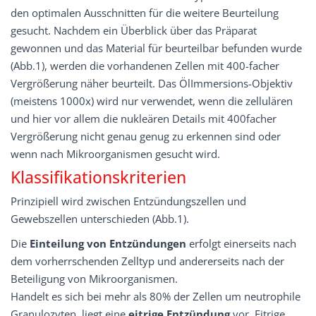
den optimalen Ausschnitten für die weitere Be­urteilung
gesucht. Nachdem ein Überblick über das Präparat
gewonnen und das Mate­rial für beurteilbar befunden wurde
(Abb.1), werden die vorhandenen Zellen mit 400­-facher
Vergrößerung näher beurteilt. Das Öl­Immersions-­Objektiv
(meistens 1000x) wird nur verwendet, wenn die zellulären
und hier vor allem die nukleären Details mit 400­facher
Vergrößerung nicht genau genug zu erkennen sind oder
wenn nach Mikro­organismen gesucht wird.
Klassifikationskriterien
Prinzipiell wird zwischen Entzündungszellen und
Gewebszellen unterschieden (Abb.1).
Die
Einteilung von Entzündungen
erfolgt einerseits nach
dem vorherrschenden Zelltyp und andererseits nach der
Beteiligung von Mikroorganismen.
Handelt es sich bei mehr als 80% der Zellen um neutrophile
Granulozyten, liegt eine
eitrige Entzündung
vor. Eitrige