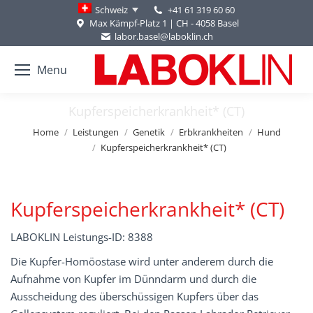
+41 61 319 60 60
Schweiz
Max Kämpf-Platz 1 | CH - 4058 Basel
labor.basel@laboklin.ch
Menu
Kupferspeicherkrankheit* (CT)
You are here:
Home
Leistungen
Genetik
Erbkrankheiten
Hund
Kupferspeicherkrankheit* (CT)
Kupferspeicherkrankheit* (CT)
LABOKLIN Leistungs-ID: 8388
Die Kupfer-Homöostase wird unter anderem durch die
Aufnahme von Kupfer im Dünndarm und durch die
Ausscheidung des überschüssigen Kupfers über das