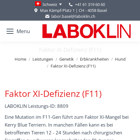
+41 61 319 60 60
Schweiz
Max Kämpf-Platz 1 | CH - 4058 Basel
labor.basel@laboklin.ch
Menu
Faktor XI-Defizienz (F11)
You are here:
Home
Leistungen
Genetik
Erbkrankheiten
Hund
Faktor XI-Defizienz (F11)
Faktor XI-Defizienz (F11)
LABOKLIN Leistungs-ID: 8809
Eine Mutation im F11-Gen führt zum Faktor XI-Mangel bei
Kerry Blue Terriern. In manchen Fällen kann es bei
betroffenen Tieren 12 - 24 Stunden nach chirurgischen